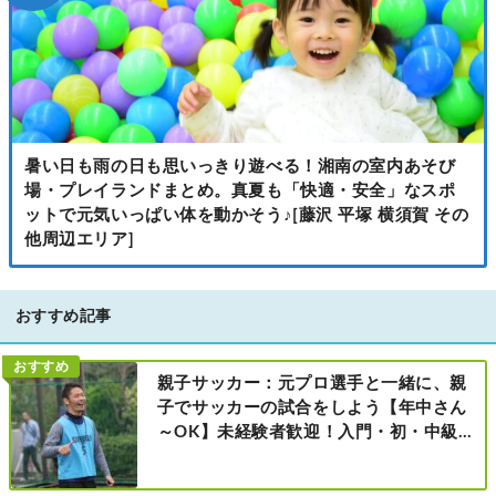
暑い日も雨の日も思いっきり遊べる！湘南の室内あそび
場・プレイランドまとめ。真夏も「快適・安全」なスポ
ットで元気いっぱい体を動かそう♪[藤沢 平塚 横須賀 その
他周辺エリア]
おすすめ記事
おすすめ
親子サッカー：元プロ選手と一緒に、親
子でサッカーの試合をしよう【年中さん
～OK】未経験者歓迎！入門・初・中級の
レベル別［港北区新横浜：8/2・23・
9/6・20日曜日］