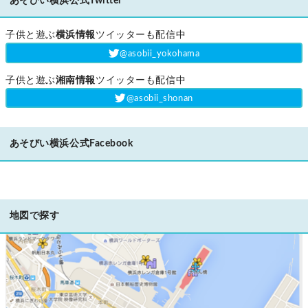
あそびい横浜公式Twitter
子供と遊ぶ
横浜情報
ツイッターも配信中
‎@asobii_yokohama
子供と遊ぶ
湘南情報
ツイッターも配信中
‎@asobii_shonan
あそびい横浜公式Facebook
地図で探す