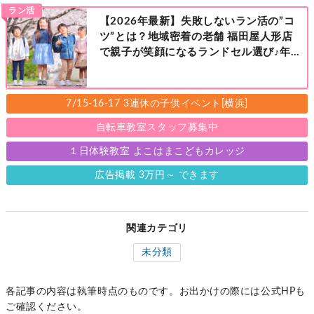
ラン活
【2026年最新】失敗しないラン活の”コ
ツ”とは？地域密着の老舗 福田屋人形店
で親子が笑顔になるランドセル選び♪年
中さんの下見も大歓迎！今なら読者限定
の来店特典も！［福田屋人形店 藤沢総本
店・町田店・マルイファミリー溝口店］
7/15-16-17 3連休の子供イベント[横浜]
自転車教室スタッフ募集中
１日体験教室 よこはまこどもカレッジ
広告掲載 3万円～ できます
関連カテゴリ
未分類
各記事の内容は執筆時点のものです。お出かけの際には公式HPも
ご確認ください。