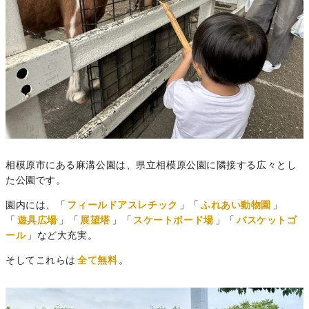
相模原市にある麻溝公園は、県立相模原公園に隣接する広々とし
た公園です。
園内には、「
フィールドアスレチック
」「
ふれあい動物園
」
「
遊具広場
」「
展望塔
」「
スケートボード場
」「
バスケットゴ
ール
」など大充実。
そしてこれらは
全て無料
。