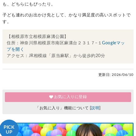
も、どちらにもぴったり。
子ども連れのお出かけ先として、かなり満足度の高いスポットで
す。
【相模原市立相模原麻溝公園】
住所：神奈川県相模原市南区麻溝台２３１７−１
Googleマッ
プを開く
アクセス：JR相模線「原当麻駅」から徒歩約20分
更新日:
2026/06/10
お気に入りに登録
「お気に入り」機能について [
説明
]
PICK
UP