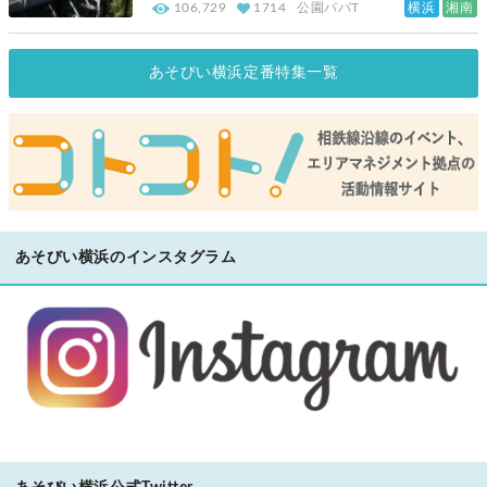
横浜
湘南
106,729
1714
公園パパT
あそびい横浜定番特集一覧
あそびい横浜のインスタグラム