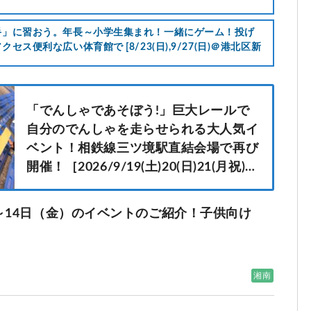
手」に習おう。年長～小学生集まれ！一緒にゲーム！投げ
ス便利な広い体育館で [8/23(日),9/27(日)＠港北区新
「でんしゃであそぼう!」巨大レールで
自分のでんしゃを走らせられる大人気イ
ベント！相鉄線三ツ境駅直結会場で再び
開催！［2026/9/19(土)20(日)21(月祝)：
横浜市瀬谷区三ツ境］
土）～14日（金）のイベントのご紹介！子供向け
湘南