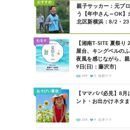
おすすめ
親子サッカー：元プ
う【年中さん～OK】
北区新横浜：8/2・23
8/8-9
【湘南T-SITE 夏祭
屋台、キングベルのふ
夜風を感じながら、親
9日(日)：藤沢市]
549
3
晩酌ママ
あそびい通信
【ママパパ必見】8月
ント・お出かけネタま
258
9
絵本ママ