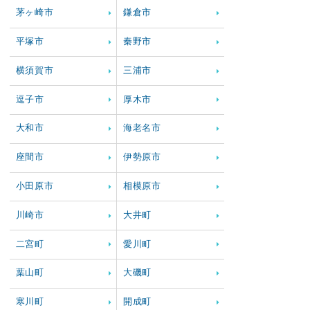
茅ヶ崎市
鎌倉市
平塚市
秦野市
横須賀市
三浦市
逗子市
厚木市
大和市
海老名市
座間市
伊勢原市
小田原市
相模原市
川崎市
大井町
二宮町
愛川町
葉山町
大磯町
寒川町
開成町