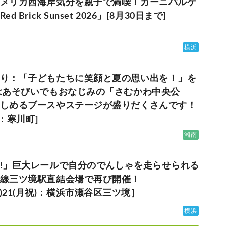
メリカ西海岸気分を親子で満喫！カーニバルゲ
Brick Sunset 2026」[8月30日まで]
横浜
り：「子どもたちに笑顔と夏の思い出を！」を
はあそびいでもおなじみの「さむかわ中央公
しめるブースやステージが盛りだくさんです！
）：寒川町]
湘南
!」巨大レールで自分のでんしゃを走らせられる
線三ツ境駅直結会場で再び開催！
0(日)21(月祝)：横浜市瀬谷区三ツ境］
横浜