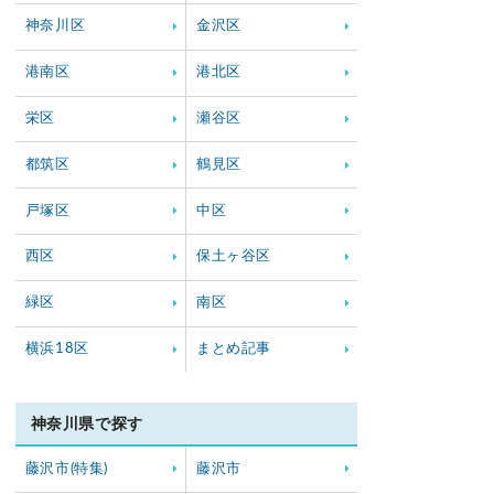
神奈川区
金沢区
港南区
港北区
栄区
瀬谷区
都筑区
鶴見区
戸塚区
中区
西区
保土ヶ谷区
緑区
南区
横浜18区
まとめ記事
神奈川県で探す
藤沢市(特集)
藤沢市