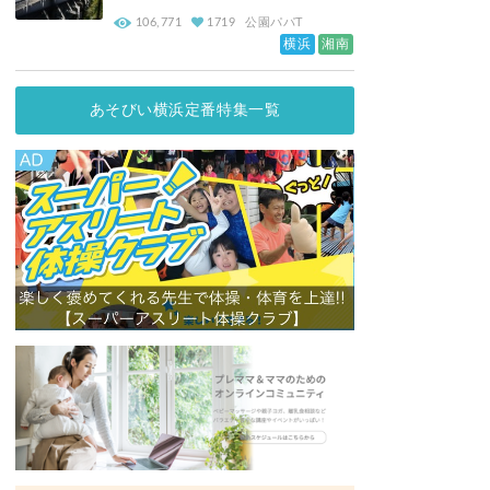
106,771
1719
公園パパT
横浜
湘南
あそびい横浜定番特集一覧