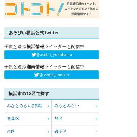
あそびい横浜公式Twitter
子供と遊ぶ
横浜情報
ツイッターも配信中
‎@asobii_yokohama
子供と遊ぶ
湘南情報
ツイッターも配信中
‎@asobii_shonan
横浜市の18区で探す
みなとみらい(特集)
みなとみらい
青葉区
旭区
泉区
磯子区