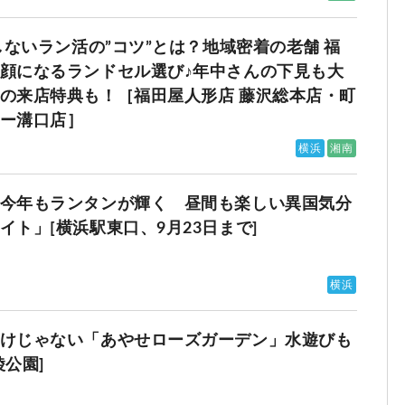
しないラン活の”コツ”とは？地域密着の老舗 福
顔になるランドセル選び♪年中さんの下見も大
の来店特典も！［福田屋人形店 藤沢総本店・町
ー溝口店］
横浜
湘南
今年もランタンが輝く 昼間も楽しい異国気分
ト」[横浜駅東口、9月23日まで]
横浜
けじゃない「あやせローズガーデン」水遊びも
公園]