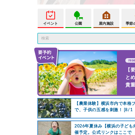
イベント
公園
屋内施設
季節
res
【
と
貴重
【農業体験】横浜市内で本格
で、子供の五感を刺激！ [8/
2026年夏休み【横浜の子ど
催予定。公式リンクはここで