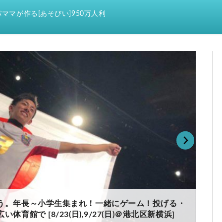
ママが作る[あそびい]950万人利
う。年長～小学生集まれ！一緒にゲーム！投げる・
館で [8/23(日),9/27(日)＠港北区新横浜]
暑い