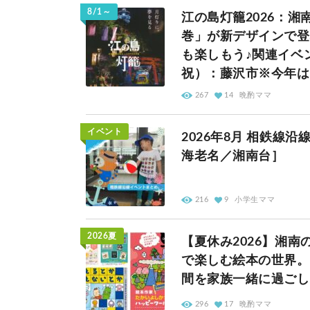
8/1～
江の島灯籠2026：
巻」が新デザインで登
も楽しもう♪関連イベン
祝）：藤沢市※今年は
267
14
晩酌ママ
イベント
2026年8月 相鉄
海老名／湘南台］
216
9
小学生ママ
2026夏
【夏休み2026】湘
で楽しむ絵本の世界。
間を家族一緒に過ごし
296
17
晩酌ママ