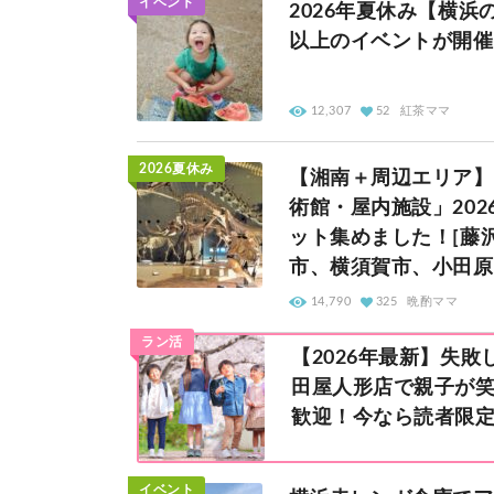
イベント
2026年夏休み【横
以上のイベントが開催
12,307
52
紅茶ママ
2026夏休み
【湘南＋周辺エリア】
術館・屋内施設」202
ット集めました！[藤
市、横須賀市、小田原
14,790
325
晩酌ママ
ラン活
【2026年最新】失敗
田屋人形店で親子が笑
歓迎！今なら読者限定
町田店・マルイファ
イベント