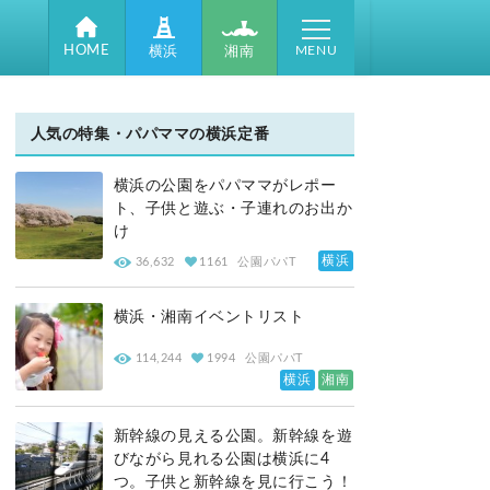
MENU
HOME
湘南
横浜
人気の特集・パパママの横浜定番
横浜の公園をパパママがレポー
ト、子供と遊ぶ・子連れのお出か
け
横浜
36,632
1161
公園パパT
横浜・湘南イベントリスト
114,244
1994
公園パパT
横浜
湘南
新幹線の見える公園。新幹線を遊
びながら見れる公園は横浜に4
夏に親子でアイスクリームを作ろう！夏休みの親子時間に
つ。子供と新幹線を見に行こう！