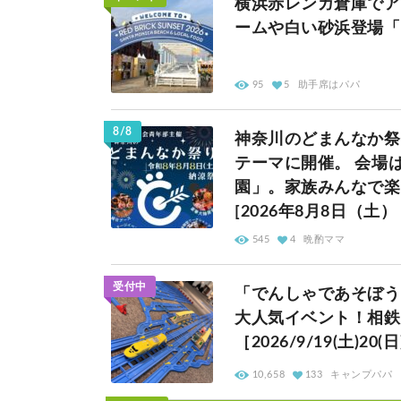
横浜赤レンガ倉庫でア
ームや白い砂浜登場「Red 
95
5
助手席はパパ
8/8
神奈川のどまんなか祭
テーマに開催。 会場
園」。家族みんなで楽
[2026年8月8日（土
545
4
晩酌ママ
受付中
「でんしゃであそぼう
大人気イベント！相鉄
［2026/9/19(土)2
10,658
133
キャンプパパ