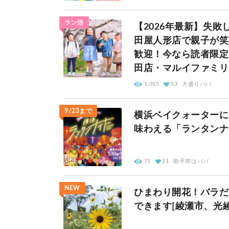
ラン活
【2026年最新】失敗
田屋人形店で親子が笑
歓迎！今なら読者限定
田店・マルイファミリ
1,015
53
大盛りパパ
9/23まで
横浜ベイクォーターに
味わえる「ランタンナイ
71
11
助手席はパパ
NEW
ひまわり開花！バラだ
できます[綾瀬市、光綾