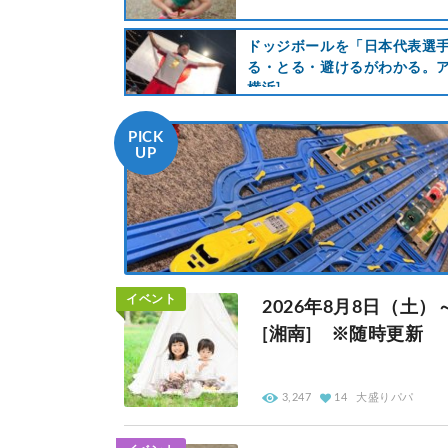
ドッジボールを「日本代表選
る・とる・避けるがわかる。アクセ
横浜]
PICK
UP
イベント
2026年8月8日（
[湘南] ※随時更新
3,247
14
大盛りパパ