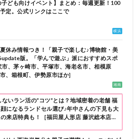
浜の子ども向けイベント】まとめ：毎週更新！100
予定。公式リンクはここで
横浜
夏休み情報つき！「親子で楽しむ♪博物館・美
6update版。「学んで遊ぶ」派におすすめスポ
沢市、茅ヶ崎市、平塚市、海老名市、相模原
市、箱根町、伊勢原市ほか]
湘南
しないラン活の”コツ”とは？地域密着の老舗 福
顔になるランドセル選び♪年中さんの下見も大
の来店特典も！［福田屋人形店 藤沢総本店・
ミリー溝口店］