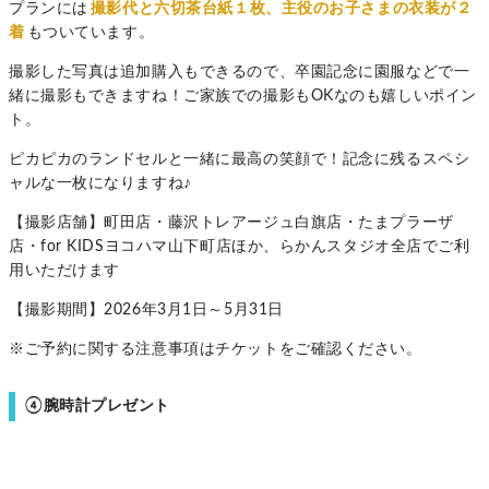
プランには
撮影代と六切茶台紙１枚、主役のお子さまの衣装が２
着
もついています。
撮影した写真は追加購入もできるので、卒園記念に園服などで一
緒に撮影もできますね！ご家族での撮影もOKなのも嬉しいポイン
ト。
ピカピカのランドセルと一緒に最高の笑顔で！記念に残るスペシ
ャルな一枚になりますね♪
【撮影店舗】町田店・藤沢トレアージュ白旗店・たまプラーザ
店・for KIDSヨコハマ山下町店ほか、らかんスタジオ全店でご利
用いただけます
【撮影期間】2026年3月1日～5月31日
※ご予約に関する注意事項はチケットをご確認ください。
④腕時計プレゼント