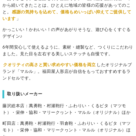
から続いてきたことは、ひとえに地域の皆様の応援があってのこ
と。
感謝の気持ちを込めて、価格もめいっぱい抑えてご提供して
います
」
かっこいい！かわいい！の声があがりそうな、遊び心をくすぐる
デザイン♪
6年間安心して使えるように、素材・縫製など、つくりにこだわり
ました。見た目を左右する美しいステッチも自慢です。
クオリティの高さと買い求めやすい価格を両立
したオリジナルブ
ランド「マルル」。福田屋人形店が自信をもっておすすめするラ
ンドセルです。
取り扱いメーカー
藤沢総本店：萬勇鞄・村瀬鞄行・ふわりい・くるピタ（マツモ
ト）・栄伸・協和・マリークヮント・マルル（オリジナル）ほか
町田店：萬勇鞄・村瀬鞄行・羽倉鞄・ふわりい・くるピタ（マツ
モト）・栄伸・協和・マリークヮント・マルル（オリジナル）ほ