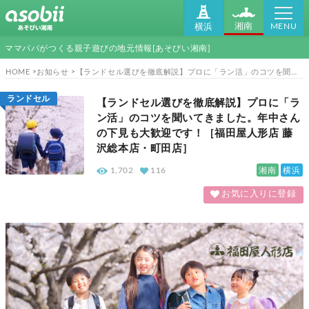
MENU
湘南
横浜
ママパパがつくる親子遊びの地元情報[あそびい湘南]
HOME
お知らせ
【ランドセル選びを徹底解説】プロに「ラン活」のコツを聞いてきました。年中さんの下見も大歓迎です！［福田屋人形店 藤沢総本店・町田店］
ランドセル
【ランドセル選びを徹底解説】プロに「ラ
ン活」のコツを聞いてきました。年中さん
の下見も大歓迎です！［福田屋人形店 藤
沢総本店・町田店］
湘南
横浜
1,702
116
お気に入りに登録