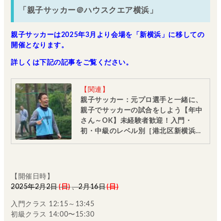
「親子サッカー＠ハウスクエア横浜」
親子サッカーは2025年3月より会場を「新横浜」に移しての
開催となります。
詳しくは下記の記事をご覧ください。
【関連】
親子サッカー：元プロ選手と一緒に、
親子でサッカーの試合をしよう【年中
さん～OK】未経験者歓迎！入門・
初・中級のレベル別［港北区新横浜：
8/2・23・9/6・20日曜日］
【開催日時】
2025年2月2日
(日)
、2
月16日
(日)
入門クラス 12:15～13:45
初級クラス 14:00〜15:30