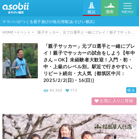
MENU
湘南
横浜
ママパパがつくる親子遊びの地元情報[あそびい横浜]
HOME
イベント
「親子サッカー」元プロ選手と一緒にプレイ！親子でサッカーの試合をしよう【年中さん～OK】未経験者大歓迎！入門・初・中・上級のレベル別。駅近で行きやすい。リピート続出・大人気［都筑区中川：2025/2/2(日)・16(日)］
「親子サッカー」元プロ選手と一緒にプレ
イ！親子でサッカーの試合をしよう【年中
さん～OK】未経験者大歓迎！入門・初・
中・上級のレベル別。駅近で行きやすい。
リピート続出・大人気［都筑区中川：
2025/2/2(日)・16(日)］
横浜
83,303
773
お気に入りに登録