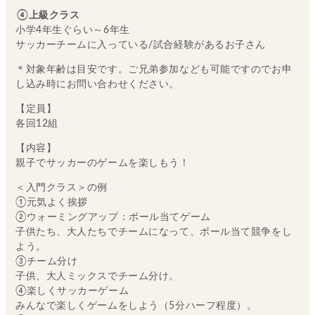
④上級クラス
小学4年生ぐらい～6年生
サッカーチームに入っている/試合経験があるお子さん
＊対象年齢は目安です。ご兄弟参加なども可能ですのでお申
し込み時にお問い合わせください。
【定員】
各回12組
【内容】
親子でサッカーのゲームを楽しもう！
＜入門クラス＞の例
①元気よく挨拶
②ウォーミングアップ：ボール当てゲーム
子供たち、大人たちでチームになって、ボール当て競争をし
よう。
③チーム分け
子供、大人ミックスでチーム分け。
④楽しくサッカーゲーム
みんなで楽しくゲームをしよう（5分ハーフ程度）。