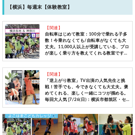
【横浜】毎週末【体験教室】
【関連】
自転車はじめて教室：100分で乗れる子多
数！今乗れなくても/自転車がなくても大
丈夫。11,000人以上が受講している、プロ
が楽しく乗り方を教えてくれる教室です
［毎週土日＠横浜・神奈川10会場 先着受
付］
【関連】
「逆上がり教室」TV出演の人気先生と挑
戦！苦手でも、今できなくても大丈夫。褒
めてくれる、楽しく一緒にコツが掴める。
毎回大人気 [7/26(日)：横浜市都筑区・セ
ンター南]