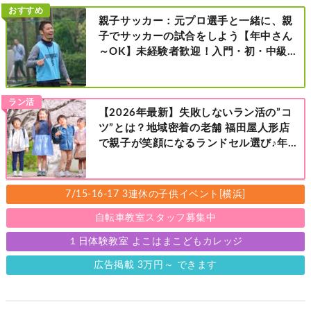
おすすめ
親子サッカー：元プロ選手と一緒に、親
子でサッカーの試合をしよう【年中さん
～OK】未経験者歓迎！入門・初・中級の
レベル別［港北区新横浜：8/2・23・
9/6・20日曜日］
ラン活
【2026年最新】失敗しないラン活の”コ
ツ”とは？地域密着の老舗 福田屋人形店
で親子が笑顔になるランドセル選び♪年
中さんの下見も大歓迎！今なら読者限定
の来店特典も！［福田屋人形店 藤沢総本
店・町田店・マルイファミリー溝口店］
7/15-16-17 3連休の子供イベント[横浜]
自転車教室スタッフ募集中
１日体験教室 よこはまこどもカレッジ
広告掲載 3万円～ できます