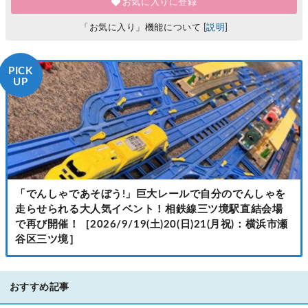
お気に入りに登録
「お気に入り」機能について [
説明
]
PICK
UP
「でんしゃであそぼう!」巨大レールで自分のでんしゃを
走らせられる大人気イベント！相鉄線三ツ境駅直結会場
で再び開催！［2026/9/19(土)20(日)21(月祝)：横浜市瀬
谷区三ツ境］
おすすめ記事