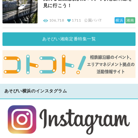
見に行こう！
横浜
湘南
106,718
1711
公園パパT
あそびい湘南定番特集一覧
あそびい横浜のインスタグラム