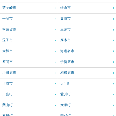
茅ヶ崎市
鎌倉市
平塚市
秦野市
横須賀市
三浦市
逗子市
厚木市
大和市
海老名市
座間市
伊勢原市
小田原市
相模原市
川崎市
大井町
二宮町
愛川町
葉山町
大磯町
寒川町
開成町