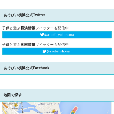
あそびい横浜公式Twitter
子供と遊ぶ
横浜情報
ツイッターも配信中
‎@asobii_yokohama
子供と遊ぶ
湘南情報
ツイッターも配信中
‎@asobii_shonan
あそびい横浜公式Facebook
地図で探す