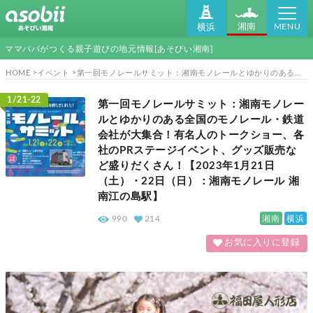
MENU
湘南
横浜
ママパパがつくる親子遊びの地元情報[あそびい湘南]
HOME
イベント
第一回モノレールサミット：湘南モノレールとゆかりのある全国のモノレール・鉄道会社が大集合！有名人のトークショー、各社のPRステージイベント、グッズ販売など盛りだくさん！【2023年1月21日（土）・22日（日）：湘南モノレール 湘南江の島駅】
1/21-22
第一回モノレールサミット：湘南モノレー
ルとゆかりのある全国のモノレール・鉄道
会社が大集合！有名人のトークショー、各
社のPRステージイベント、グッズ販売な
ど盛りだくさん！【2023年1月21日
（土）・22日（日）：湘南モノレール 湘
南江の島駅】
湘南
横浜
990
214
お気に入りに登録