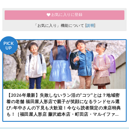
お気に入りに登録
「お気に入り」機能について [
説明
]
PICK
UP
【2026年最新】失敗しないラン活の”コツ”とは？地域密
着の老舗 福田屋人形店で親子が笑顔になるランドセル選
び♪年中さんの下見も大歓迎！今なら読者限定の来店特典
も！［福田屋人形店 藤沢総本店・町田店・マルイファミ
リー溝口店］