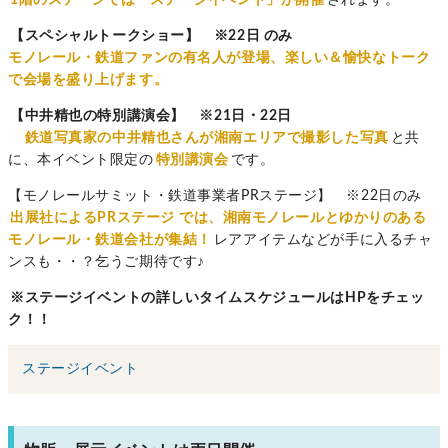
1階のステージでは「ステージイベント」が開催
されます。
【スペシャルトークショー】 ※22日 のみ
モノレール・鉄道ファンの有名人が登場、楽しい＆愉快なトーク
で会場を盛り上げます。
【中井精也の特別講演会】
※
21日・22日
鉄道写真家の中井精也さんが湘南エリアで撮影した写真
と共
に、本イベント限定の
特別講演会
です。
【モノレールサミット・鉄道事業者PRステージ】
※
22日のみ
出展社によるPRステージ
では、湘南モノレールとゆかりのある
モノレール・鉄道会社が集結！
レアアイテムなどが手に入るチャ
ンスも・・？乞うご期待です♪
※ステージイベントの詳しいタイムスケジュールはHPをチェッ
ク！！
ステージイベント