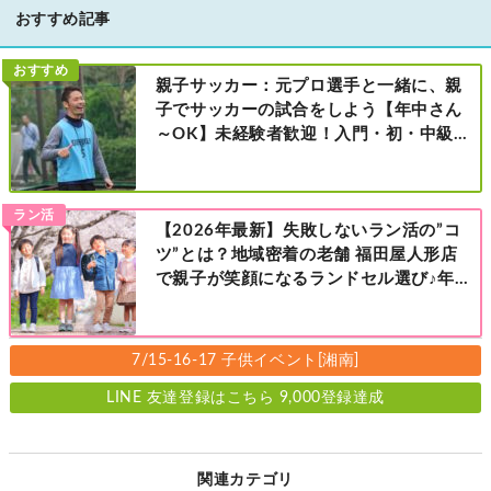
おすすめ記事
おすすめ
親子サッカー：元プロ選手と一緒に、親
子でサッカーの試合をしよう【年中さん
～OK】未経験者歓迎！入門・初・中級の
レベル別［港北区新横浜：8/2・23・
9/6・20日曜日］
ラン活
【2026年最新】失敗しないラン活の”コ
ツ”とは？地域密着の老舗 福田屋人形店
で親子が笑顔になるランドセル選び♪年
中さんの下見も大歓迎！今なら読者限定
の来店特典も！［福田屋人形店 藤沢総本
店・町田店・マルイファミリー溝口店］
7/15-16-17 子供イベント[湘南]
LINE 友達登録はこちら 9,000登録達成
関連カテゴリ