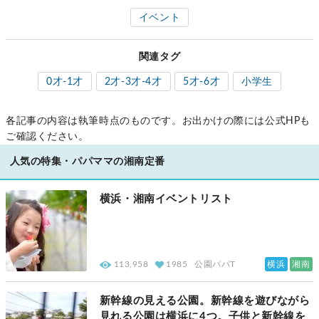
イベント
関連タグ
0才-1才
2才-3才-4才
5才-6才
小学生
各記事の内容は執筆時点のものです。お出かけの際には公式HPも
ご確認ください。
人気の特集・パパママの湘南定番
横浜・湘南イベントリスト
横浜
湘南
113,958
1985
公園パパT
新幹線の見える公園。新幹線を遊びながら
見れる公園は横浜に4つ。子供と新幹線を