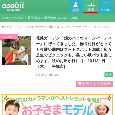
MENU
湘南
横浜
ママパパがつくる親子遊びの地元情報[あそびい湘南]
HOME
イベント
花菜ガーデン「畑のハロウィーンパーティー」に行ってきました。飾り付けがとっても可愛い園内はフォトスポット満載！広々芝生でピクニックも。美しい秋バラも楽しめます。秋のお出かけに♪[～10月31日（木）：平塚市]
ママレポ
花菜ガーデン「畑のハロウィーンパーティ
ー」に行ってきました。飾り付けがとって
も可愛い園内はフォトスポット満載！広々
芝生でピクニックも。美しい秋バラも楽し
めます。秋のお出かけに♪[～10月31日
（木）：平塚市]
湘南
245
126
お気に入りに登録