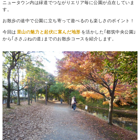
ニュータウン内は緑道でつながりエリア毎に公園が点在していま
す。
お散歩の途中で公園に立ち寄って遊べるのも楽しさのポイント！
今回は
里山の魅力と起伏に富んだ地形
を活かした｢都筑中央公園｣
から｢ささぶねの道｣までのお散歩コースを紹介します。