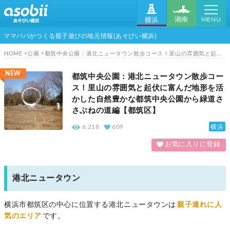
MENU
湘南
横浜
ママパパがつくる親子遊びの地元情報[あそびい横浜]
HOME
公園
都筑中央公園：港北ニュータウン散歩コース！里山の雰囲気と起伏に富んだ地形を活かした自然豊かな都筑中央公園から緑道ささぶねの道編【都筑区】
NEW
都筑中央公園：港北ニュータウン散歩コー
ス！里山の雰囲気と起伏に富んだ地形を活
かした自然豊かな都筑中央公園から緑道さ
さぶねの道編【都筑区】
横浜
6,218
609
お気に入りに登録
港北ニュータウン
横浜市都筑区の中心に位置する港北ニュータウンは
親子連れに人
気のエリア
です。