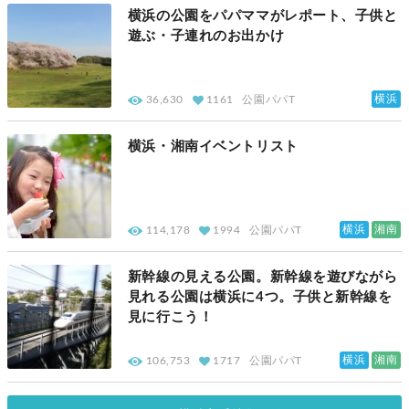
横浜の公園をパパママがレポート、子供と
遊ぶ・子連れのお出かけ
横浜
36,630
1161
公園パパT
横浜・湘南イベントリスト
横浜
湘南
114,178
1994
公園パパT
新幹線の見える公園。新幹線を遊びながら
見れる公園は横浜に4つ。子供と新幹線を
見に行こう！
横浜
湘南
106,753
1717
公園パパT