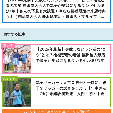
【2026年最新】失敗しないラン活の”コツ”とは？地域密
着の老舗 福田屋人形店で親子が笑顔になるランドセル選
び♪年中さんの下見も大歓迎！今なら読者限定の来店特典
も！［福田屋人形店 藤沢総本店・町田店・マルイファミ
リー溝口店］
おすすめ記事
ラン活
【2026年最新】失敗しないラン活の”コ
ツ”とは？地域密着の老舗 福田屋人形店
で親子が笑顔になるランドセル選び♪年
中さんの下見も大歓迎！今なら読者限定
の来店特典も！［福田屋人形店 藤沢総本
店・町田店・マルイファミリー溝口店］
おすすめ
親子サッカー：元プロ選手と一緒に、親
子でサッカーの試合をしよう【年中さん
～OK】未経験者歓迎！入門・初・中級の
レベル別［港北区新横浜：8/2・23・
9/6・20日曜日］
7/15-16-17 3連休の子供イベント[横浜]