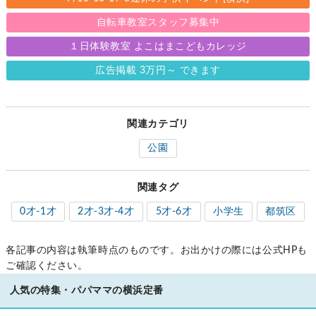
自転車教室スタッフ募集中
１日体験教室 よこはまこどもカレッジ
広告掲載 3万円～ できます
関連カテゴリ
公園
関連タグ
0才-1才
2才-3才-4才
5才-6才
小学生
都筑区
各記事の内容は執筆時点のものです。お出かけの際には公式HPも
ご確認ください。
人気の特集・パパママの横浜定番