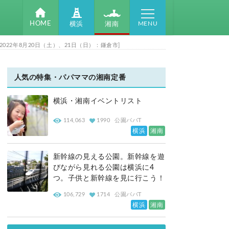
MENU
HOME
湘南
横浜
2年8月20日（土）、21日（日）：鎌倉市]
人気の特集・パパママの湘南定番
横浜・湘南イベントリスト
114,063
1990
公園パパT
横浜
湘南
新幹線の見える公園。新幹線を遊
びながら見れる公園は横浜に4
つ。子供と新幹線を見に行こう！
106,729
1714
公園パパT
横浜
湘南