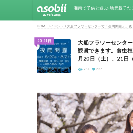
湘南で子供と遊ぶ-地元親子だ
HOME
イベント
大船フラワーセンターで「夜間開園」。夜し
20-21日
大船フラワーセンター
観賞できます。食虫植物
月20日（土）、21日
754
227