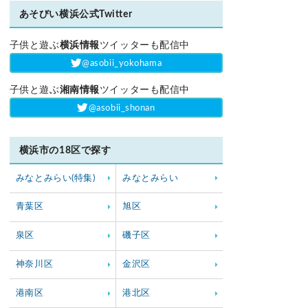
あそびい横浜公式Twitter
子供と遊ぶ
横浜情報
ツイッターも配信中
‎@asobii_yokohama
子供と遊ぶ
湘南情報
ツイッターも配信中
‎@asobii_shonan
横浜市の18区で探す
みなとみらい(特集)
みなとみらい
青葉区
旭区
泉区
磯子区
神奈川区
金沢区
港南区
港北区