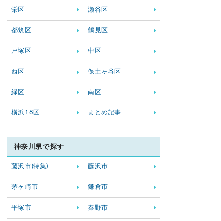
栄区
瀬谷区
都筑区
鶴見区
戸塚区
中区
西区
保土ヶ谷区
緑区
南区
横浜18区
まとめ記事
神奈川県で探す
藤沢市(特集)
藤沢市
茅ヶ崎市
鎌倉市
平塚市
秦野市