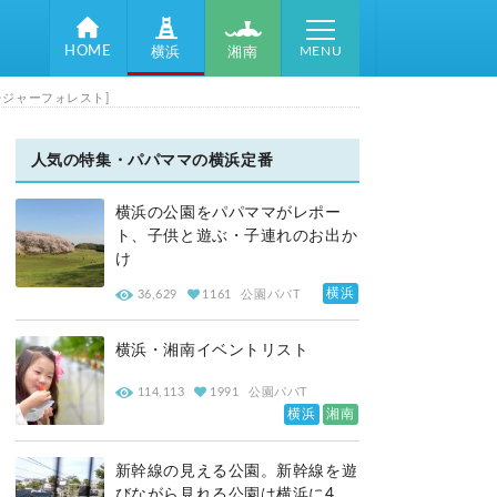
MENU
HOME
湘南
横浜
レジャーフォレスト]
人気の特集・パパママの横浜定番
横浜の公園をパパママがレポー
ト、子供と遊ぶ・子連れのお出か
け
横浜
36,629
1161
公園パパT
横浜・湘南イベントリスト
114,113
1991
公園パパT
横浜
湘南
新幹線の見える公園。新幹線を遊
びながら見れる公園は横浜に4