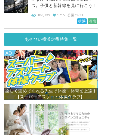
つ。子供と新幹線を見に行こう！
106,739
1715
公園パパT
横浜
湘南
あそびい横浜定番特集一覧