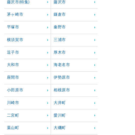
藤沢市(特集)
藤沢市
茅ヶ崎市
鎌倉市
平塚市
秦野市
横須賀市
三浦市
逗子市
厚木市
大和市
海老名市
座間市
伊勢原市
小田原市
相模原市
川崎市
大井町
二宮町
愛川町
葉山町
大磯町