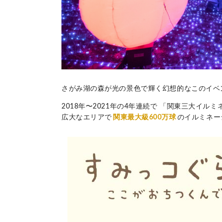
さがみ湖の森が光の景色で輝く幻想的なこのイベ
2018年〜2021年の4年連続で 「関東三大イ
広大なエリアで
関東最大級600万球
のイルミネー