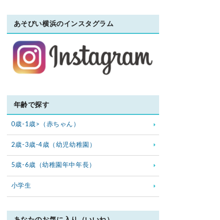
あそびい横浜のインスタグラム
年齢で探す
0歳-1歳>（赤ちゃん）
2歳-3歳-4歳（幼児幼稚園）
5歳-6歳（幼稚園年中年長）
小学生