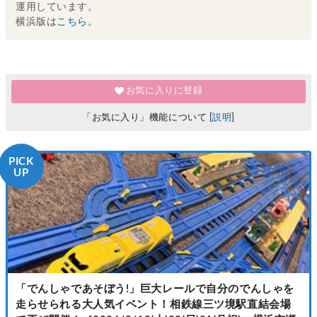
運用しています。
横浜版は
こちら
。
お気に入りに登録
「お気に入り」機能について [
説明
]
PICK
UP
「でんしゃであそぼう!」巨大レールで自分のでんしゃを
走らせられる大人気イベント！相鉄線三ツ境駅直結会場