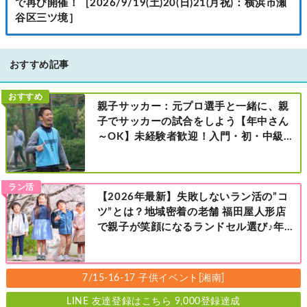
で再び開催！［2026/9/19(土)20(日)21(月祝)：横浜市瀬
谷区三ツ境］
おすすめ記事
おすすめ
親子サッカー：元プロ選手と一緒に、親
子でサッカーの試合をしよう【年中さん
～OK】未経験者歓迎！入門・初・中級の
レベル別［港北区新横浜：8/2・23・
9/6・20日曜日］
ラン活
【2026年最新】失敗しないラン活の”コ
ツ”とは？地域密着の老舗 福田屋人形店
で親子が笑顔になるランドセル選び♪年
中さんの下見も大歓迎！今なら読者限定
の来店特典も！［福田屋人形店 藤沢総本
店・町田店・マルイファミリー溝口店］
7/15-16-17 子供イベント[湘南]
LINE 友達登録はこちら 9,000登録達成