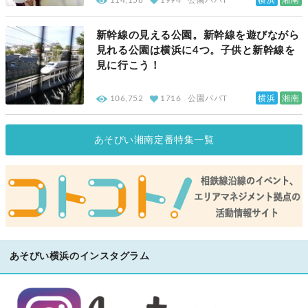
114,158
1994
公園パパT
新幹線の見える公園。新幹線を遊びながら
見れる公園は横浜に4つ。子供と新幹線を
見に行こう！
横浜
湘南
106,752
1716
公園パパT
あそびい湘南定番特集一覧
あそびい横浜のインスタグラム