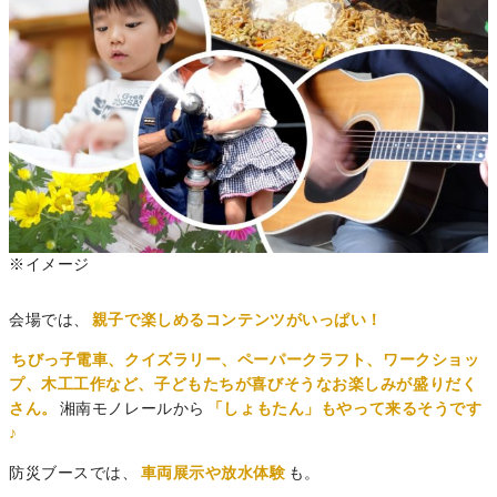
※イメージ
会場では、
親子で楽しめるコンテンツがいっぱい！
ちびっ子電車、クイズラリー、ペーパークラフト、ワークショッ
プ、木工工作など、子どもたちが喜びそうなお楽しみが盛りだく
さん。
湘南モノレールから
「しょもたん」もやって来るそう
です
♪
防災ブースでは、
車両展示や放水体験
も。