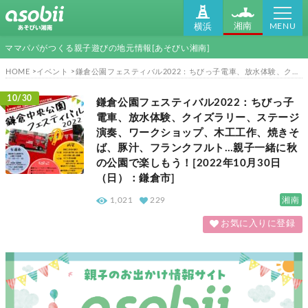
MENU
湘南
横浜
ママパパがつくる親子遊びの地元情報[あそびい湘南]
HOME
イベント
鎌倉公園フェスティバル2022：ちびっ子電車、放水体験、クイズラリー、ステージ演奏、ワークショップ、木工工作、焼きそば、豚汁、フランクフルト…親子一緒に秋の公園で楽しもう！[2022年10月30日（日）：鎌倉市]
10/30
鎌倉公園フェスティバル2022：ちびっ子
電車、放水体験、クイズラリー、ステージ
演奏、ワークショップ、木工工作、焼きそ
ば、豚汁、フランクフルト…親子一緒に秋
の公園で楽しもう！[2022年10月30日
（日）：鎌倉市]
湘南
1,021
229
お気に入りに登録