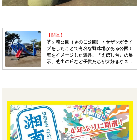
【関連】
茅ヶ崎公園（きのこ公園）：サザンがライ
ブをしたことで有名な野球場がある公園！
海をイメージした遊具、『えぼし号』の展
示、芝生の丘など子供たちが大好きなスポ
ット満載。公園の後は海へお散歩も
Good！[茅ヶ崎市]（2023年update版）