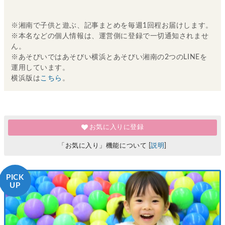
※湘南で子供と遊ぶ、記事まとめを毎週1回程お届けします。
※本名などの個人情報は、運営側に登録で一切通知されませ
ん。
※あそびいではあそびい横浜とあそびい湘南の2つのLINEを
運用しています。
横浜版は
こちら
。
お気に入りに登録
「お気に入り」機能について [
説明
]
PICK
UP