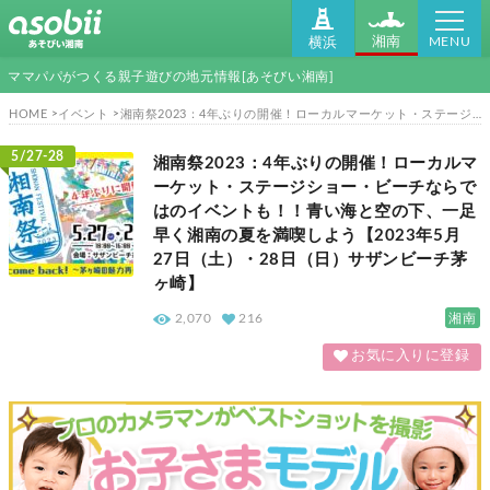
MENU
湘南
横浜
ママパパがつくる親子遊びの地元情報[あそびい湘南]
HOME
イベント
湘南祭2023：4年ぶりの開催！ローカルマーケット・ステージショー・ビーチならではのイベントも！！青い海と空の下、一足早く湘南の夏を満喫しよう【2023年5月27日（土）・28日（日）サザンビーチ茅ヶ崎】
5/27-28
湘南祭2023：4年ぶりの開催！ローカルマ
ーケット・ステージショー・ビーチならで
はのイベントも！！青い海と空の下、一足
早く湘南の夏を満喫しよう【2023年5月
27日（土）・28日（日）サザンビーチ茅
ヶ崎】
湘南
2,070
216
お気に入りに登録