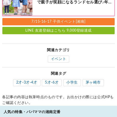
で親子が笑顔になるランドセル選び♪年
中さんの下見も大歓迎！今なら読者限定
の来店特典も！［福田屋人形店 藤沢総本
店・町田店・マルイファミリー溝口店］
7/15-16-17 子供イベント[湘南]
LINE 友達登録はこちら 9,000登録達成
関連カテゴリ
イベント
関連タグ
2才-3才-4才
5才-6才
小学生
茅ヶ崎市
各記事の内容は執筆時点のものです。お出かけの際には公式HPも
ご確認ください。
人気の特集・パパママの湘南定番