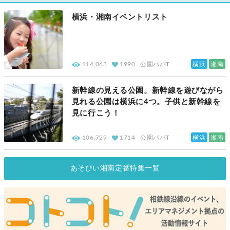
横浜・湘南イベントリスト
横浜
湘南
114,063
1990
公園パパT
新幹線の見える公園。新幹線を遊びながら
見れる公園は横浜に4つ。子供と新幹線を
見に行こう！
横浜
湘南
106,729
1714
公園パパT
あそびい湘南定番特集一覧