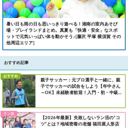
暑い日も雨の日も思いっきり遊べる！湘南の室内あそび
場・プレイランドまとめ。真夏も「快適・安全」なスポ
ットで元気いっぱい体を動かそう♪[藤沢 平塚 横須賀 その
他周辺エリア]
おすすめ記事
おすすめ
親子サッカー：元プロ選手と一緒に、親
子でサッカーの試合をしよう【年中さん
～OK】未経験者歓迎！入門・初・中級の
レベル別［港北区新横浜：8/2・23・
9/6・20日曜日］
ラン活
【2026年最新】失敗しないラン活の”コ
ツ”とは？地域密着の老舗 福田屋人形店