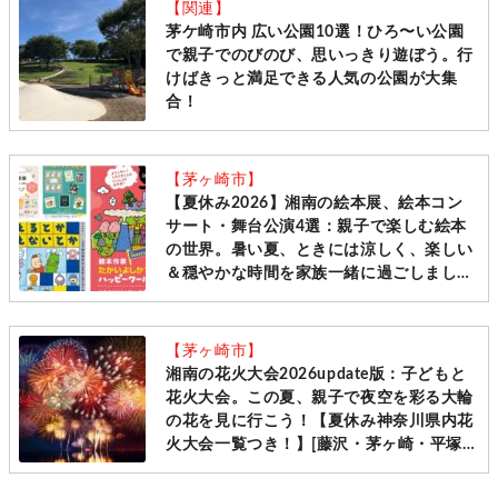
【関連】
茅ケ崎市内 広い公園10選！ひろ〜い公園
で親子でのびのび、思いっきり遊ぼう。行
けばきっと満足できる人気の公園が大集
合！
【茅ヶ崎市】
【夏休み2026】湘南の絵本展、絵本コン
サート・舞台公演4選：親子で楽しむ絵本
の世界。暑い夏、ときには涼しく、楽しい
＆穏やかな時間を家族一緒に過ごしましょ
う[鎌倉市 平塚市 茅ヶ崎市]
【茅ヶ崎市】
湘南の花火大会2026update版：子どもと
花火大会。この夏、親子で夜空を彩る大輪
の花を見に行こう！【夏休み神奈川県内花
火大会一覧つき！】[藤沢・茅ヶ崎・平塚・
鎌倉＋県内各所]