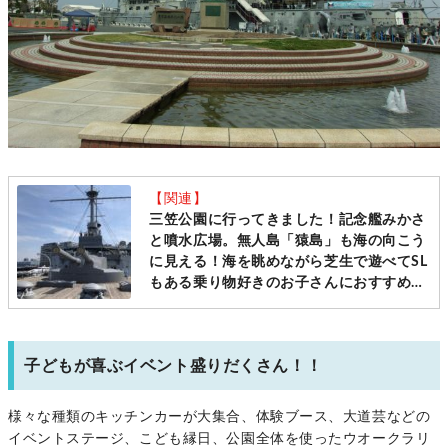
【関連】
三笠公園に行ってきました！記念艦みかさ
と噴水広場。無人島「猿島」も海の向こう
に見える！海を眺めながら芝生で遊べてSL
もある乗り物好きのお子さんにおすすめの
公園！大きな遊具もありました [横須賀
市：ママレポ]
子どもが喜ぶイベント盛りだくさん！！
様々な種類のキッチンカーが大集合、体験ブース、大道芸などの
イベントステージ、こども縁日、公園全体を使ったウオークラリ