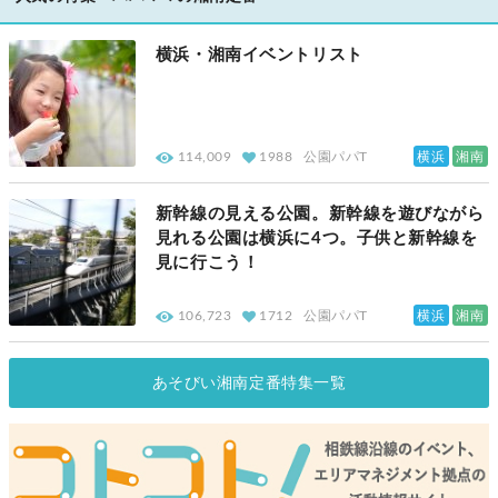
横浜・湘南イベントリスト
横浜
湘南
114,009
1988
公園パパT
新幹線の見える公園。新幹線を遊びながら
見れる公園は横浜に4つ。子供と新幹線を
見に行こう！
横浜
湘南
106,723
1712
公園パパT
あそびい湘南定番特集一覧