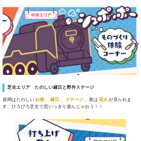
芝生エリア たのしい縁日と野外ステージ
昼間はたのしい
お祭
、
縁日
、
ステージ
、夜は
花火
が見られま
す。ひろびろ芝生で思いっきり遊んじゃおう！！