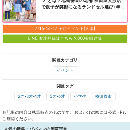
ツ”とは？地域密着の老舗 福田屋人形店
で親子が笑顔になるランドセル選び♪年
中さんの下見も大歓迎！今なら読者限定
の来店特典も！［福田屋人形店 藤沢総本
店・町田店・マルイファミリー溝口店］
7/15-16-17 子供イベント[湘南]
LINE 友達登録はこちら 9,000登録達成
関連カテゴリ
イベント
関連タグ
2才-3才-4才
5才-6才
小学生
横須賀市
各記事の内容は執筆時点のものです。お出かけの際には公式HPも
ご確認ください。
人気の特集・パパママの湘南定番