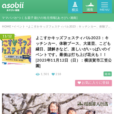
MENU
湘南
横浜
ママパパがつくる親子遊びの地元情報[あそびい湘南]
HOME
イベント
よこすかキッズフェスティバル2023：キッチンカー、体験ブース、大道芸、こども縁日、謎解きなど、楽しいがいっぱいのイベントです。最後は打ち上げ花火も！！[2023年11月12日（日）：横須賀市三笠公園]
11/12
よこすかキッズフェスティバル2023：キ
ッチンカー、体験ブース、大道芸、こども
縁日、謎解きなど、楽しいがいっぱいのイ
ベントです。最後は打ち上げ花火も！！
[2023年11月12日（日）：横須賀市三笠公
園]
湘南
1,501
218
お気に入りに登録