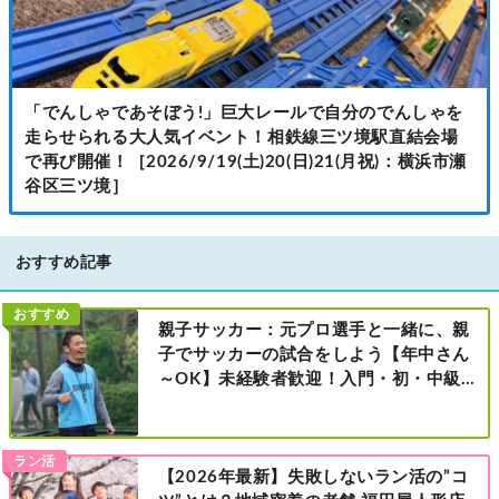
「でんしゃであそぼう!」巨大レールで自分のでんしゃを
走らせられる大人気イベント！相鉄線三ツ境駅直結会場
で再び開催！［2026/9/19(土)20(日)21(月祝)：横浜市瀬
谷区三ツ境］
おすすめ記事
おすすめ
親子サッカー：元プロ選手と一緒に、親
子でサッカーの試合をしよう【年中さん
～OK】未経験者歓迎！入門・初・中級の
レベル別［港北区新横浜：8/2・23・
9/6・20日曜日］
ラン活
【2026年最新】失敗しないラン活の”コ