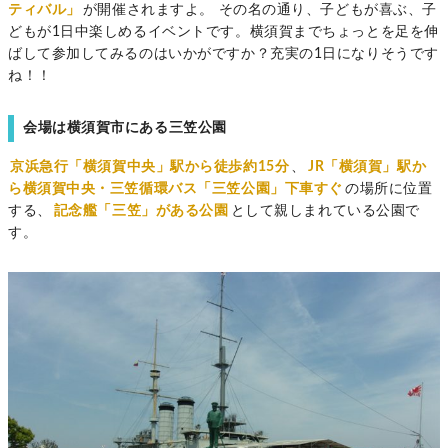
ティバル」
が開催されますよ。 その名の通り、子どもが喜ぶ、子
どもが1日中楽しめるイベントです。横須賀までちょっとを足を伸
ばして参加してみるのはいかがですか？充実の1日になりそうです
ね！！
会場は横須賀市にある三笠公園
京浜急行「横須賀中央」駅から徒歩約15分
、
JR「横須賀」駅か
ら横須賀中央・三笠循環バス「三笠公園」下車すぐ
の場所に位置
する、
記念艦「三笠」がある公園
として親しまれている公園で
す。