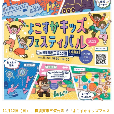
11月12日（日）
、
横須賀市三笠公園
で
「よこすかキッズフェス