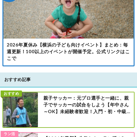
2026年夏休み【横浜の子ども向けイベント】まとめ：毎
週更新！100以上のイベントが開催予定。公式リンクはこ
こで
おすすめ記事
おすすめ
親子サッカー：元プロ選手と一緒に、親
子でサッカーの試合をしよう【年中さん
～OK】未経験者歓迎！入門・初・中級の
レベル別［港北区新横浜：8/2・23・
9/6・20日曜日］
ラン活