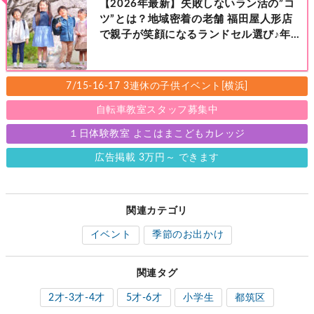
【2026年最新】失敗しないラン活の”コ
ツ”とは？地域密着の老舗 福田屋人形店
で親子が笑顔になるランドセル選び♪年
中さんの下見も大歓迎！今なら読者限定
の来店特典も！［福田屋人形店 藤沢総本
店・町田店・マルイファミリー溝口店］
7/15-16-17 3連休の子供イベント[横浜]
自転車教室スタッフ募集中
１日体験教室 よこはまこどもカレッジ
広告掲載 3万円～ できます
関連カテゴリ
イベント
季節のお出かけ
関連タグ
2才-3才-4才
5才-6才
小学生
都筑区