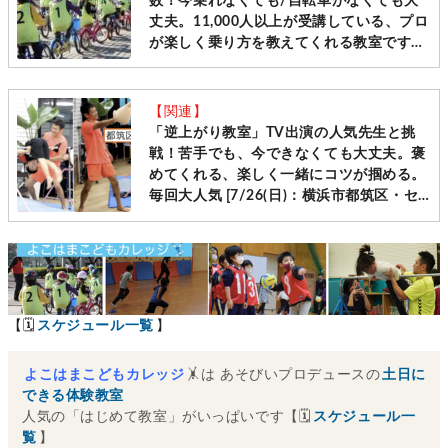
数！今乗れなくても/自転車がなくても大
丈夫。11,000人以上が受講している、プロ
が楽しく乗り方を教えてくれる教室です
［毎週土日＠横浜・神奈川10会場 先着受
付］
【関連】
「逆上がり教室」TV出演の人気先生と挑
戦！苦手でも、今できなくても大丈夫。褒
めてくれる、楽しく一緒にコツが掴める。
毎回大人気 [7/26(日)：横浜市都筑区・セ
ンター南]
【🗓
スケジュール一覧
】
よこはまこどもカレッジ
🤸は あそびいプロデュースの
土日に
できる体験教室
人気の「はじめて教室」がいっぱいです【🗓
スケジュール一
覧
】