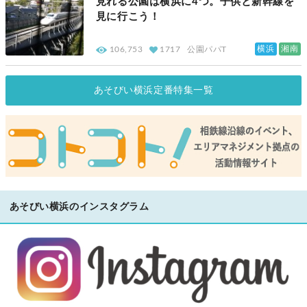
見れる公園は横浜に4つ。子供と新幹線を
見に行こう！
横浜
湘南
106,753
1717
公園パパT
あそびい横浜定番特集一覧
あそびい横浜のインスタグラム