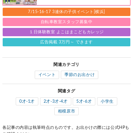
の来店特典も！［福田屋人形店 藤沢総本
店・町田店・マルイファミリー溝口店］
7/15-16-17 3連休の子供イベント[横浜]
自転車教室スタッフ募集中
１日体験教室 よこはまこどもカレッジ
広告掲載 3万円～ できます
関連カテゴリ
イベント
季節のお出かけ
関連タグ
0才-1才
2才-3才-4才
5才-6才
小学生
相模原市
各記事の内容は執筆時点のものです。お出かけの際には公式HPも