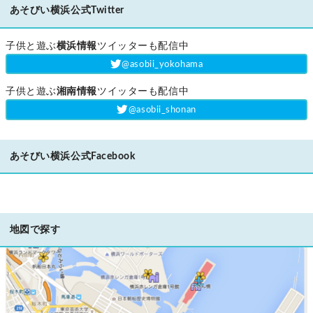
あそびい横浜公式Twitter
子供と遊ぶ
横浜情報
ツイッターも配信中
‎@asobii_yokohama
子供と遊ぶ
湘南情報
ツイッターも配信中
‎@asobii_shonan
あそびい横浜公式Facebook
地図で探す