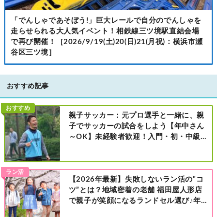
「でんしゃであそぼう!」巨大レールで自分のでんしゃを
走らせられる大人気イベント！相鉄線三ツ境駅直結会場
で再び開催！［2026/9/19(土)20(日)21(月祝)：横浜市瀬
谷区三ツ境］
おすすめ記事
おすすめ
親子サッカー：元プロ選手と一緒に、親
子でサッカーの試合をしよう【年中さん
～OK】未経験者歓迎！入門・初・中級の
レベル別［港北区新横浜：8/2・23・
9/6・20日曜日］
ラン活
【2026年最新】失敗しないラン活の”コ
ツ”とは？地域密着の老舗 福田屋人形店
で親子が笑顔になるランドセル選び♪年
中さんの下見も大歓迎！今なら読者限定