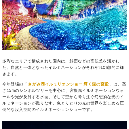
多彩なエリアで構成された園内は、斜面などの高低差を活かし
た、自然と一体となったイルミネーションがそれぞれ幻想的に輝
きます。
今年登場の「
さがみ湖イルミリオンショー 輝く森の宮殿
」は、高
さ15mのシンボルツリーを中心に、宮殿風イルミネーションウォ
ールや光が反射する水面、そして空から降り注ぐ幻想的な光のイ
ルミネーションが織りなす、色とりどりの光の世界を楽しめる圧
倒的な没入空間のイルミネーションショーです。