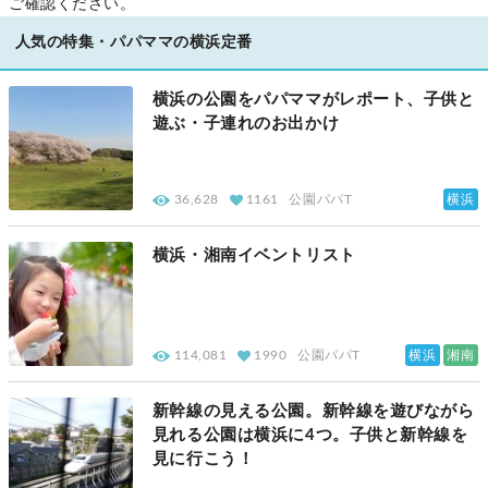
ご確認ください。
人気の特集・パパママの横浜定番
横浜の公園をパパママがレポート、子供と
遊ぶ・子連れのお出かけ
横浜
36,628
1161
公園パパT
横浜・湘南イベントリスト
横浜
湘南
114,081
1990
公園パパT
新幹線の見える公園。新幹線を遊びながら
見れる公園は横浜に4つ。子供と新幹線を
見に行こう！