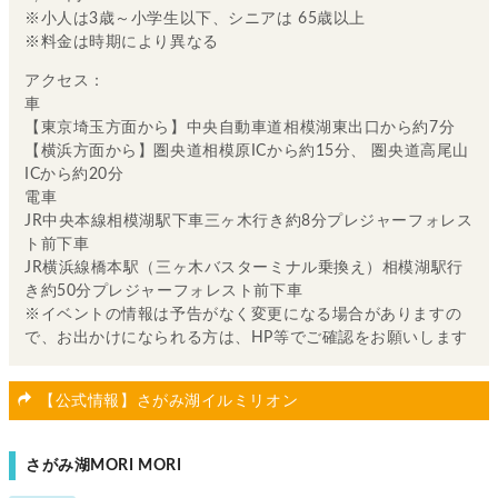
※小人は3歳～小学生以下、シニアは 65歳以上
※料金は時期により異なる
アクセス：
車
【東京埼玉方面から】中央自動車道相模湖東出口から約7分
【横浜方面から】圏央道相模原ICから約15分、 圏央道高尾山
ICから約20分
電車
JR中央本線相模湖駅下車三ヶ木行き約8分プレジャーフォレス
ト前下車
JR横浜線橋本駅（三ヶ木バスターミナル乗換え）相模湖駅行
き約50分プレジャーフォレスト前下車
※イベントの情報は予告がなく変更になる場合がありますの
で、お出かけになられる方は、HP等でご確認をお願いします
【公式情報】さがみ湖イルミリオン
さがみ湖MORI MORI