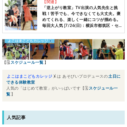
【関連】
「逆上がり教室」TV出演の人気先生と挑
戦！苦手でも、今できなくても大丈夫。褒
めてくれる、楽しく一緒にコツが掴める。
毎回大人気 [7/26(日)：横浜市都筑区・セ
ンター南]
【🗓
スケジュール一覧
】
よこはまこどもカレッジ
🤸は あそびいプロデュースの
土日に
できる体験教室
人気の「はじめて教室」がいっぱいです【🗓
スケジュール一
覧
】
人気記事