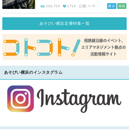
横浜
湘南
106,729
1714
公園パパT
あそびい横浜定番特集一覧
あそびい横浜のインスタグラム