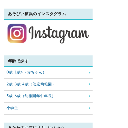
あそびい横浜のインスタグラム
年齢で探す
0歳-1歳>（赤ちゃん）
2歳-3歳-4歳（幼児幼稚園）
5歳-6歳（幼稚園年中年長）
小学生