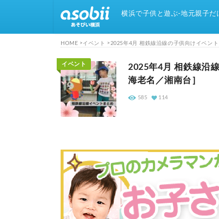
横浜で子供と遊ぶ-地元親子だ
HOME
イベント
2025年4月 相鉄線沿線の子供向けイベ
イベント
2025年4月 相鉄
海老名／湘南台］
585
114