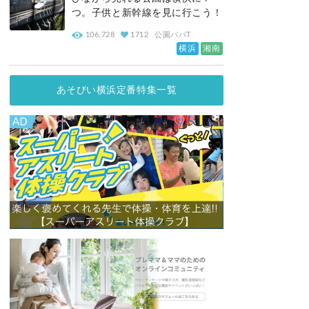
つ。子供と新幹線を見に行こう！
106,728
1712
公園パパT
横浜
湘南
あそびい横浜定番特集一覧