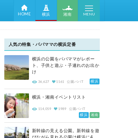
MENU
HOME
湘南
横浜
人気の特集・パパママの横浜定番
横浜の公園をパパママがレポー
ト、子供と遊ぶ・子連れのお出か
け
横浜
36,627
1161
公園パパT
横浜・湘南イベントリスト
114,059
1989
公園パパT
横浜
湘南
新幹線の見える公園。新幹線を遊
びながら見れる公園は横浜に4