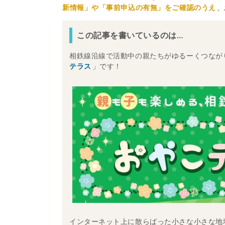
新情報」や「事前申込の有無」をご確認のうえ
、
この記事を書いているのは…
相鉄線沿線で活動中の親たちがゆるーくつながり、
テラス
」です！
インターネット上に散らばった小さな小さな地