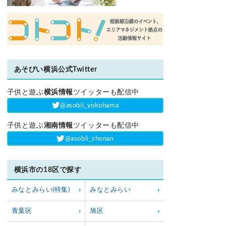
あそびい横浜公式Twitter
子供と遊ぶ
横浜情報
ツイッターも配信中
‎@asobii_yokohama
子供と遊ぶ
湘南情報
ツイッターも配信中
‎@asobii_shonan
横浜市の18区で探す
みなとみらい(特集)
みなとみらい
青葉区
旭区