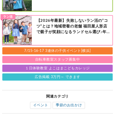
レベル別［港北区新横浜：8/2・23・
9/6・20日曜日］
ラン活
【2026年最新】失敗しないラン活の”コ
ツ”とは？地域密着の老舗 福田屋人形店
で親子が笑顔になるランドセル選び♪年
中さんの下見も大歓迎！今なら読者限定
の来店特典も！［福田屋人形店 藤沢総本
店・町田店・マルイファミリー溝口店］
7/15-16-17 3連休の子供イベント[横浜]
自転車教室スタッフ募集中
１日体験教室 よこはまこどもカレッジ
広告掲載 3万円～ できます
関連カテゴリ
イベント
季節のお出かけ