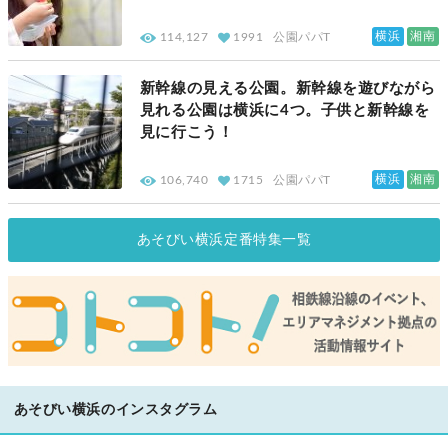
横浜
湘南
114,127
1991
公園パパT
新幹線の見える公園。新幹線を遊びながら
見れる公園は横浜に4つ。子供と新幹線を
見に行こう！
横浜
湘南
106,740
1715
公園パパT
あそびい横浜定番特集一覧
あそびい横浜のインスタグラム