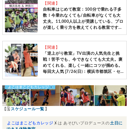
【関連】
自転車はじめて教室：100分で乗れる子多
数！今乗れなくても/自転車がなくても大
丈夫。11,000人以上が受講している、プロ
が楽しく乗り方を教えてくれる教室です
［毎週土日＠横浜・神奈川10会場 先着受
付］
【関連】
「逆上がり教室」TV出演の人気先生と挑
戦！苦手でも、今できなくても大丈夫。褒
めてくれる、楽しく一緒にコツが掴める。
毎回大人気 [7/26(日)：横浜市都筑区・セ
ンター南]
【🗓
スケジュール一覧
】
よこはまこどもカレッジ
🤸は あそびいプロデュースの
土日に