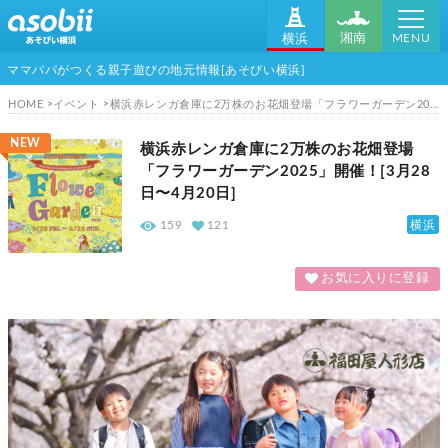
MENU
湘南
横浜
ママパパがつくる親子遊びの地元情報[あそびい横浜]
HOME
イベント
横浜赤レンガ倉庫に2万株のお花畑登場「フラワーガーデン2025」開催！[3月28日〜4月20日]
NEW
横浜赤レンガ倉庫に2万株のお花畑登場
「フラワーガーデン2025」開催！[3月28
日〜4月20日]
横浜
159
121
お気に入りに登録