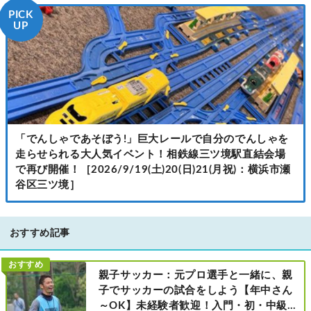
PICK
UP
「でんしゃであそぼう!」巨大レールで自分のでんしゃを
走らせられる大人気イベント！相鉄線三ツ境駅直結会場
で再び開催！［2026/9/19(土)20(日)21(月祝)：横浜市瀬
谷区三ツ境］
おすすめ記事
おすすめ
親子サッカー：元プロ選手と一緒に、親
子でサッカーの試合をしよう【年中さん
～OK】未経験者歓迎！入門・初・中級の