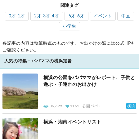
関連タグ
0才-1才
2才-3才-4才
5才-6才
イベント
中区
小学生
各記事の内容は執筆時点のものです。お出かけの際には公式HPも
ご確認ください。
人気の特集・パパママの横浜定番
横浜の公園をパパママがレポート、子供と
遊ぶ・子連れのお出かけ
横浜
36,629
1161
公園パパT
横浜・湘南イベントリスト