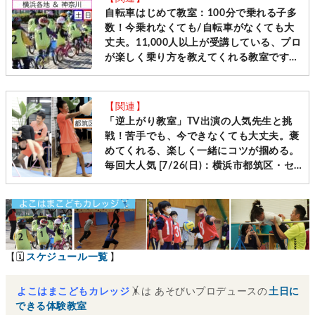
自転車はじめて教室：100分で乗れる子多
数！今乗れなくても/自転車がなくても大
丈夫。11,000人以上が受講している、プロ
が楽しく乗り方を教えてくれる教室です
［毎週土日＠横浜・神奈川10会場 先着受
付］
【関連】
「逆上がり教室」TV出演の人気先生と挑
戦！苦手でも、今できなくても大丈夫。褒
めてくれる、楽しく一緒にコツが掴める。
毎回大人気 [7/26(日)：横浜市都筑区・セ
ンター南]
【🗓
スケジュール一覧
】
よこはまこどもカレッジ
🤸は あそびいプロデュースの
土日に
できる体験教室