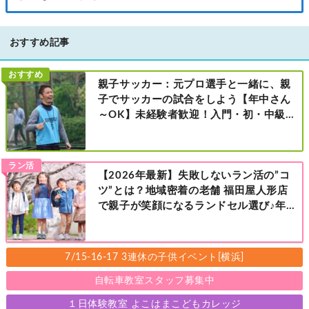
リー溝口店］
おすすめ記事
おすすめ
親子サッカー：元プロ選手と一緒に、親
子でサッカーの試合をしよう【年中さん
～OK】未経験者歓迎！入門・初・中級の
レベル別［港北区新横浜：8/2・23・
9/6・20日曜日］
ラン活
【2026年最新】失敗しないラン活の”コ
ツ”とは？地域密着の老舗 福田屋人形店
で親子が笑顔になるランドセル選び♪年
中さんの下見も大歓迎！今なら読者限定
の来店特典も！［福田屋人形店 藤沢総本
店・町田店・マルイファミリー溝口店］
7/15-16-17 3連休の子供イベント[横浜]
自転車教室スタッフ募集中
１日体験教室 よこはまこどもカレッジ