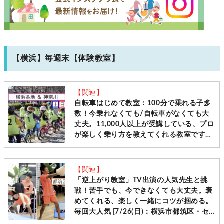
【横浜】毎週末【体験教室】
【関連】
自転車はじめて教室：100分で乗れる子多
数！今乗れなくても/自転車がなくても大
丈夫。11,000人以上が受講している、プロ
が楽しく乗り方を教えてくれる教室です
［毎週土日＠横浜・神奈川10会場 先着受
付］
【関連】
「逆上がり教室」TV出演の人気先生と挑
戦！苦手でも、今できなくても大丈夫。褒
めてくれる、楽しく一緒にコツが掴める。
毎回大人気 [7/26(日)：横浜市都筑区・セ
ンター南]