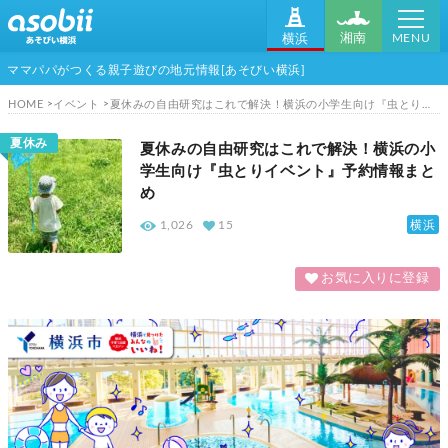
MENU
湘南
横浜
ママパパがつくる親子遊びの地元情報[あそびい横浜]
HOME
イベント
夏休みの自由研究はこれで解決！横浜の小学生向け『虫とりイベント』予約情報まとめ
夏休み
夏休みの自由研究はこれで解決！横浜の小
学生向け『虫とりイベント』予約情報まと
め
横浜
1,026
15
お気に入りに登録