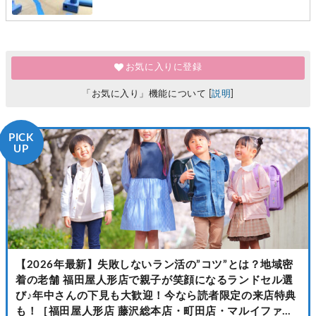
お気に入りに登録
「お気に入り」機能について [
説明
]
PICK
UP
【2026年最新】失敗しないラン活の”コツ”とは？地域密
着の老舗 福田屋人形店で親子が笑顔になるランドセル選
び♪年中さんの下見も大歓迎！今なら読者限定の来店特典
も！［福田屋人形店 藤沢総本店・町田店・マルイファミ