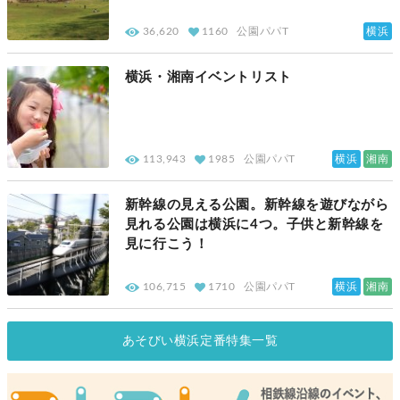
横浜
36,620
1160
公園パパT
横浜・湘南イベントリスト
横浜
湘南
113,943
1985
公園パパT
新幹線の見える公園。新幹線を遊びながら
見れる公園は横浜に4つ。子供と新幹線を
見に行こう！
横浜
湘南
106,715
1710
公園パパT
あそびい横浜定番特集一覧