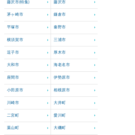
藤沢市(特集)
藤沢市
茅ヶ崎市
鎌倉市
平塚市
秦野市
横須賀市
三浦市
逗子市
厚木市
大和市
海老名市
座間市
伊勢原市
小田原市
相模原市
川崎市
大井町
二宮町
愛川町
葉山町
大磯町