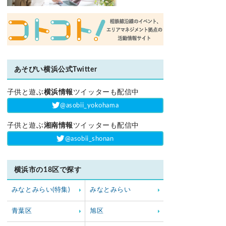
あそびい横浜公式Twitter
子供と遊ぶ
横浜情報
ツイッターも配信中
‎@asobii_yokohama
子供と遊ぶ
湘南情報
ツイッターも配信中
‎@asobii_shonan
横浜市の18区で探す
みなとみらい(特集)
みなとみらい
青葉区
旭区