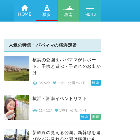
MENU
HOME
湘南
横浜
人気の特集・パパママの横浜定番
横浜の公園をパパママがレポー
ト、子供と遊ぶ・子連れのお出か
け
横浜
36,629
1161
公園パパT
横浜・湘南イベントリスト
114,127
1991
公園パパT
横浜
湘南
新幹線の見える公園。新幹線を遊
びながら見れる公園は横浜に4