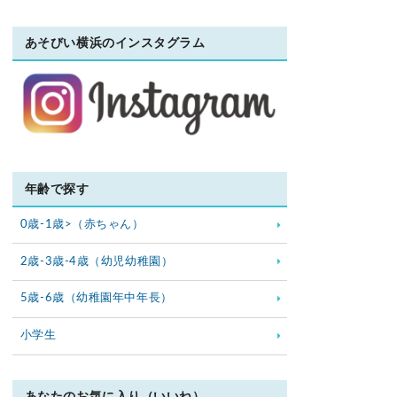
あそびい横浜のインスタグラム
年齢で探す
0歳-1歳>（赤ちゃん）
2歳-3歳-4歳（幼児幼稚園）
5歳-6歳（幼稚園年中年長）
小学生