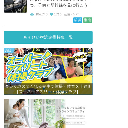
つ。子供と新幹線を見に行こう！
106,740
1715
公園パパT
横浜
湘南
あそびい横浜定番特集一覧