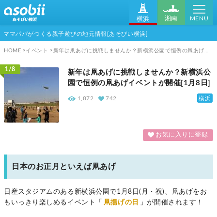
MENU
湘南
横浜
ママパパがつくる親子遊びの地元情報[あそびい横浜]
HOME
イベント
新年は凧あげに挑戦しませんか？新横浜公園で恒例の凧あげイベントが開催[1月8日]
1/8
新年は凧あげに挑戦しませんか？新横浜公
園で恒例の凧あげイベントが開催[1月8日]
横浜
1,872
742
お気に入りに登録
日本のお正月といえば凧あげ
日産スタジアムのある新横浜公園で1月8日(月・祝)、凧あげをお
もいっきり楽しめるイベント「
凧揚げの日
」が開催されます！