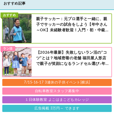
おすすめ記事
おすすめ
親子サッカー：元プロ選手と一緒に、親
子でサッカーの試合をしよう【年中さん
～OK】未経験者歓迎！入門・初・中級の
レベル別［港北区新横浜：8/2・23・
9/6・20日曜日］
ラン活
【2026年最新】失敗しないラン活の”コ
ツ”とは？地域密着の老舗 福田屋人形店
で親子が笑顔になるランドセル選び♪年
中さんの下見も大歓迎！今なら読者限定
の来店特典も！［福田屋人形店 藤沢総本
店・町田店・マルイファミリー溝口店］
7/15-16-17 3連休の子供イベント[横浜]
自転車教室スタッフ募集中
１日体験教室 よこはまこどもカレッジ
広告掲載 3万円～ できます