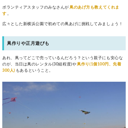
ボランティアスタッフのみなさんが
凧のあげ方も教えてくれま
す
。
広々とした新横浜公園で初めての凧あげに挑戦してみましょう！
凧作りや正月遊びも
あれ、凧ってどこで売っているんだろう？という親子にも安心な
のが、当日は凧のレンタル(30組程度)や
凧作り(1個100円、先着
300人)
もあるということ。