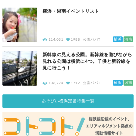
横浜・湘南イベントリスト
横浜
湘南
114,031
1988
公園パパT
新幹線の見える公園。新幹線を遊びながら
見れる公園は横浜に4つ。子供と新幹線を
見に行こう！
横浜
湘南
106,724
1712
公園パパT
あそびい横浜定番特集一覧