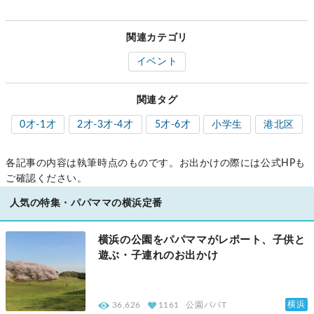
関連カテゴリ
イベント
関連タグ
0才-1才
2才-3才-4才
5才-6才
小学生
港北区
各記事の内容は執筆時点のものです。お出かけの際には公式HPも
ご確認ください。
人気の特集・パパママの横浜定番
横浜の公園をパパママがレポート、子供と
遊ぶ・子連れのお出かけ
横浜
36,626
1161
公園パパT