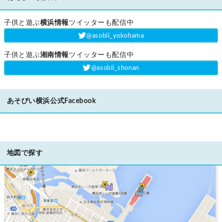
子供と遊ぶ
横浜情報
ツイッターも配信中
‎@asobii_yokohama
子供と遊ぶ
湘南情報
ツイッターも配信中
‎@asobii_shonan
あそびい横浜公式Facebook
地図で探す