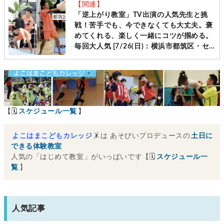
【関連】
「逆上がり教室」TV出演の人気先生と挑
戦！苦手でも、今できなくても大丈夫。褒
めてくれる、楽しく一緒にコツが掴める。
毎回大人気 [7/26(日)：横浜市都筑区・セ
ンター南]
【🗓
スケジュール一覧
】
よこはまこどもカレッジ
🤸は あそびいプロデュースの
土日に
できる体験教室
人気の「はじめて教室」がいっぱいです【🗓
スケジュール一
覧
】
人気記事