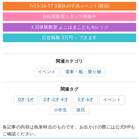
7/15-16-17 3連休の子供イベント[横浜]
自転車教室スタッフ募集中
１日体験教室 よこはまこどもカレッジ
広告掲載 3万円～ できます
関連カテゴリ
イベント
電車・船・乗り物
関連タグ
0才-1才
2才-3才-4才
5才-6才
イベント
小学生
泉区
各記事の内容は執筆時点のものです。お出かけの際には公式HPも
ご確認ください。