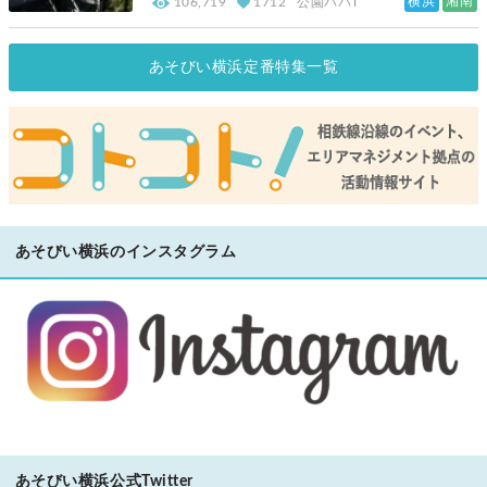
横浜
湘南
106,719
1712
公園パパT
あそびい横浜定番特集一覧
あそびい横浜のインスタグラム
あそびい横浜公式Twitter