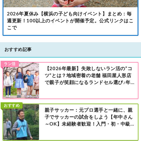
2026年夏休み【横浜の子ども向けイベント】まとめ：毎
週更新！100以上のイベントが開催予定。公式リンクはこ
こで
おすすめ記事
ラン活
【2026年最新】失敗しないラン活の”コ
ツ”とは？地域密着の老舗 福田屋人形店
で親子が笑顔になるランドセル選び♪年
中さんの下見も大歓迎！今なら読者限定
の来店特典も！［福田屋人形店 藤沢総本
店・町田店・マルイファミリー溝口店］
おすすめ
親子サッカー：元プロ選手と一緒に、親
子でサッカーの試合をしよう【年中さん
～OK】未経験者歓迎！入門・初・中級の
レベル別［港北区新横浜：8/2・23・
9/6・20日曜日］