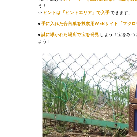
う！
※
ヒントは「ヒントエリア」で入手
できます。
●
手に入れた合言葉を捜索用WEBサイト「フクロ
●
謎に導かれた場所で宝を発見
しよう！宝をみつ
よう！