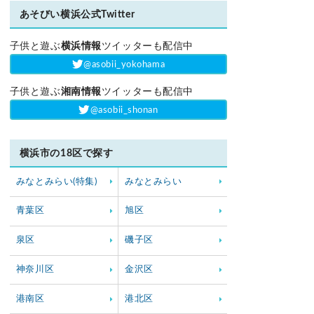
あそびい横浜公式Twitter
子供と遊ぶ
横浜情報
ツイッターも配信中
‎@asobii_yokohama
子供と遊ぶ
湘南情報
ツイッターも配信中
‎@asobii_shonan
横浜市の18区で探す
みなとみらい(特集)
みなとみらい
青葉区
旭区
泉区
磯子区
神奈川区
金沢区
港南区
港北区