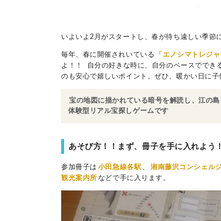
いよいよ2月がスタートし、春が待ち遠しい季節
毎年、春に開催されいている
「エノシマトレジャ
よ！！ 自分の好きな時に、自分のペースででき
のも安心で嬉しいポイント。ぜひ、暖かい日に子
宝の地図に描かれている暗号を解読し、江の島
体験型リアル宝探しゲームです
あそび方！！まず、冊子を手に入れよう
参加冊子は
小田急線各駅
、
湘南藤沢コンシェル
観光案内所
などで手に入ります。