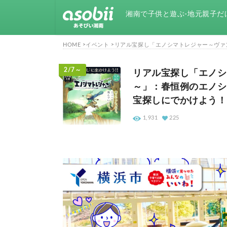
湘南で子供と遊ぶ-地元親子だ
HOME
イベント
リアル宝探し「エノシマトレジャー～ヴァンと
2/7～
リアル宝探し「エノシ
～」：春恒例のエノシ
宝探しにでかけよう！！ [
1,931
225