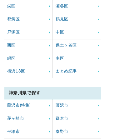
栄区
瀬谷区
都筑区
鶴見区
戸塚区
中区
西区
保土ヶ谷区
緑区
南区
横浜18区
まとめ記事
神奈川県で探す
藤沢市(特集)
藤沢市
茅ヶ崎市
鎌倉市
平塚市
秦野市