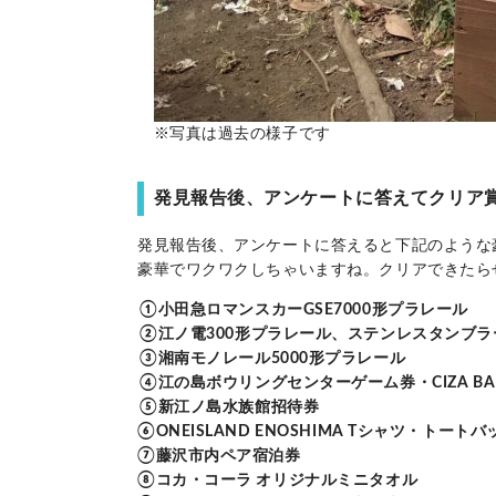
※写真は過去の様子です
発見報告後、アンケートに答えてクリア
発見報告後、アンケートに答えると下記のような
豪華でワクワクしちゃいますね。クリアできたら
①小田急ロマンスカーGSE7000形プラレール
②江ノ電300形プラレール、ステンレスタンブラ
③湘南モノレール5000形プラレール
④江の島ボウリングセンターゲーム券・CIZA B
⑤新江ノ島水族館招待券
⑥ONEISLAND ENOSHIMA Tシャツ・トートバ
⑦藤沢市内ペア宿泊券
⑧コカ・コーラ オリジナルミニタオル