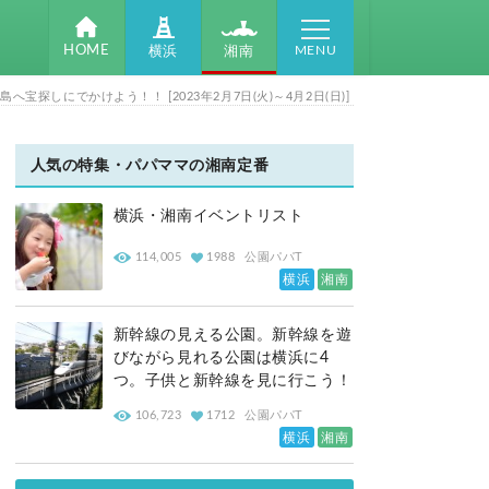
MENU
HOME
湘南
横浜
にでかけよう！！ [2023年2月7日(火)～4月2日(日)]
人気の特集・パパママの湘南定番
横浜・湘南イベントリスト
114,005
1988
公園パパT
横浜
湘南
新幹線の見える公園。新幹線を遊
びながら見れる公園は横浜に4
つ。子供と新幹線を見に行こう！
106,723
1712
公園パパT
横浜
湘南