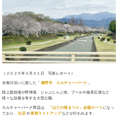
（２０２５年３月３１日 写真レポート）
水無川沿いに面した「
秦野市 カルチャーパーク
」
陸上競技場や野球場、じゃぶじゃぶ池、プールや遊具広場など
様々な設備を有する大型公園。
カルチャーパーク周辺は、
「はだの桜まつり」会場の一つ
になっ
ており、
出店
や
夜桜ライトアップ
などが行われます。