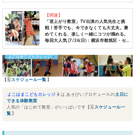
付］
【関連】
「逆上がり教室」TV出演の人気先生と挑
戦！苦手でも、今できなくても大丈夫。褒
めてくれる、楽しく一緒にコツが掴める。
毎回大人気 [7/26(日)：横浜市都筑区・セ
ンター南]
【🗓
スケジュール一覧
】
よこはまこどもカレッジ
🤸は あそびいプロデュースの
土日に
できる体験教室
人気の「はじめて教室」がいっぱいです【🗓
スケジュール一
覧
】