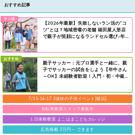
おすすめ記事
ラン活
【2026年最新】失敗しないラン活の”コ
ツ”とは？地域密着の老舗 福田屋人形店
で親子が笑顔になるランドセル選び♪年
中さんの下見も大歓迎！今なら読者限定
の来店特典も！［福田屋人形店 藤沢総本
店・町田店・マルイファミリー溝口店］
おすすめ
親子サッカー：元プロ選手と一緒に、親
子でサッカーの試合をしよう【年中さん
～OK】未経験者歓迎！入門・初・中級の
レベル別［港北区新横浜：8/2・23・
9/6・20日曜日］
7/15-16-17 3連休の子供イベント[横浜]
自転車教室スタッフ募集中
１日体験教室 よこはまこどもカレッジ
広告掲載 3万円～ できます