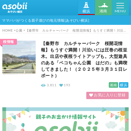
MENU
湘南
横浜
ママパパがつくる親子遊びの地元情報[あそびい横浜]
HOME
公園
【秦野市 カルチャーパーク 桜開花情報】もうすぐ満開！川沿いには圧巻の桜並木。出店や夜桜ライトアップも。大型遊具のある「ペコちゃん公園 はだの」も満喫してきました！（２０２５年３月３１日レポート）
桜情報
【秦野市 カルチャーパーク 桜開花情
報】もうすぐ満開！川沿いには圧巻の桜並
木。出店や夜桜ライトアップも。大型遊具
のある「ペコちゃん公園 はだの」も満喫
してきました！（２０２５年３月３１日レ
ポート）
湘南
横浜
3,811
193
お気に入りに登録