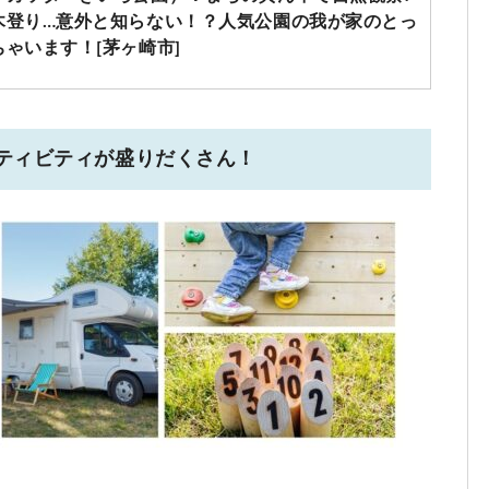
木登り…意外と知らない！？人気公園の我が家のとっ
ゃいます！[茅ヶ崎市]
ティビティが盛りだくさん！