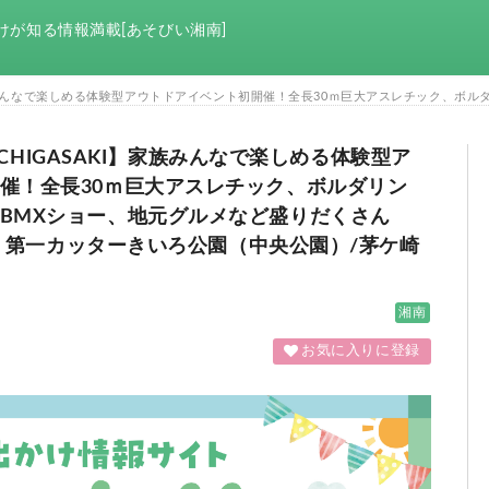
けが知る情報満載[あそびい湘南]
TA CHIGASAKI】家族みんなで楽しめる体験型ア
催！全長30ｍ巨大アスレチック、ボルダリン
BMXショー、地元グルメなど盛りだくさん
（土）第一カッターきいろ公園（中央公園）/茅ケ崎
湘南
お気に入りに登録