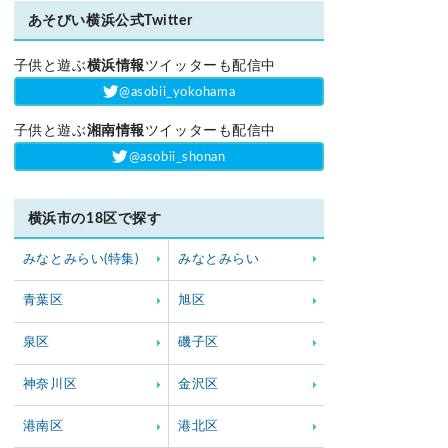
あそびい横浜公式Twitter
子供と遊ぶ
横浜情報
ツイッターも配信中
‎@asobii_yokohama
子供と遊ぶ
湘南情報
ツイッターも配信中
‎@asobii_shonan
横浜市の18区で探す
みなとみらい(特集)
みなとみらい
青葉区
旭区
泉区
磯子区
神奈川区
金沢区
港南区
港北区