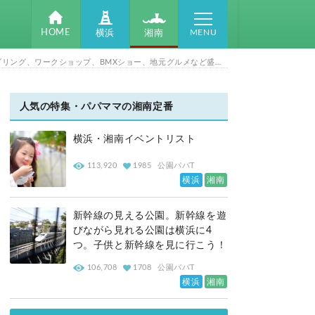
MENU
HOME
湘南
横浜
【OUTDOOR FESTA CHIGASAKI】家族みんなで楽しめる体験型アウトドアイベント初開催！全長30ｍ巨大アスレチック、ボルダリング、ワークショップ、BMXショー、地元グルメなど盛りだくさん♪[2026年3月7日（土）第一カッターきいろ公園（中央公園）/茅ケ崎市]
人気の特集・パパママの湘南定番
横浜・湘南イベントリスト
113,920
1985
公園パパT
横浜
湘南
新幹線の見える公園。新幹線を遊
びながら見れる公園は横浜に4
つ。子供と新幹線を見に行こう！
106,708
1708
公園パパT
横浜
湘南