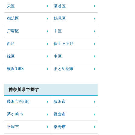
栄区
瀬谷区
都筑区
鶴見区
戸塚区
中区
西区
保土ヶ谷区
緑区
南区
横浜18区
まとめ記事
神奈川県で探す
藤沢市(特集)
藤沢市
茅ヶ崎市
鎌倉市
平塚市
秦野市