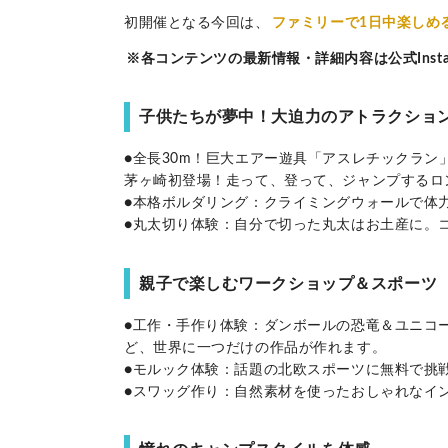
初開催となる今回は、
ファミリーで1日中楽しめ
※各コンテンツの最新情報・詳細内容は公式Inst
子供たちが夢中！大迫力のアトラクショ
●全長30m！巨大エアー遊具「アスレチックラン
茅ヶ崎初登場！走って、登って、ジャンプするロ
●本格ボルダリング：クライミングウォールで体力
●丸太切り体験：自分で切った丸太はお土産に。コ
親子で楽しむワークショップ＆スポーツ
●工作・手作り体験：ダンボールの恐竜＆ユニコ
ど、世界に一つだけの作品が作れます。
●モルック体験：話題の北欧スポーツに無料で挑
●スワッグ作り：自然素材を使ったおしゃれなイ