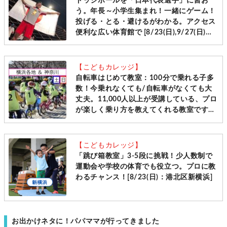
ドッジボールを「日本代表選手」に習お
う。年長～小学生集まれ！一緒にゲーム！
投げる・とる・避けるがわかる。アクセス
便利な広い体育館で [8/23(日),9/27(日)＠
港北区新横浜]
【こどもカレッジ】
自転車はじめて教室：100分で乗れる子多
数！今乗れなくても/自転車がなくても大
丈夫。11,000人以上が受講している、プロ
が楽しく乗り方を教えてくれる教室です
［毎週土日＠横浜・神奈川10会場 先着受
付］
【こどもカレッジ】
「跳び箱教室」3-5段に挑戦！少人数制で
運動会や学校の体育でも役立つ。プロに教
わるチャンス！[8/23(日)：港北区新横浜]
お出かけネタに！パパママが行ってきました