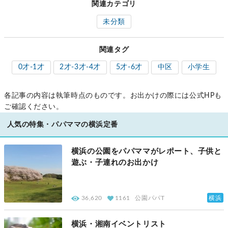
関連カテゴリ
未分類
関連タグ
0才-1才
2才-3才-4才
5才-6才
中区
小学生
各記事の内容は執筆時点のものです。お出かけの際には公式HPも
ご確認ください。
人気の特集・パパママの横浜定番
横浜の公園をパパママがレポート、子供と
遊ぶ・子連れのお出かけ
横浜
36,620
1161
公園パパT
横浜・湘南イベントリスト