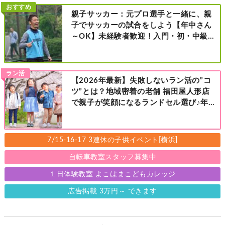
おすすめ
親子サッカー：元プロ選手と一緒に、親
子でサッカーの試合をしよう【年中さん
～OK】未経験者歓迎！入門・初・中級の
レベル別［港北区新横浜：8/2・23・
9/6・20日曜日］
ラン活
【2026年最新】失敗しないラン活の”コ
ツ”とは？地域密着の老舗 福田屋人形店
で親子が笑顔になるランドセル選び♪年
中さんの下見も大歓迎！今なら読者限定
の来店特典も！［福田屋人形店 藤沢総本
店・町田店・マルイファミリー溝口店］
7/15-16-17 3連休の子供イベント[横浜]
自転車教室スタッフ募集中
１日体験教室 よこはまこどもカレッジ
広告掲載 3万円～ できます