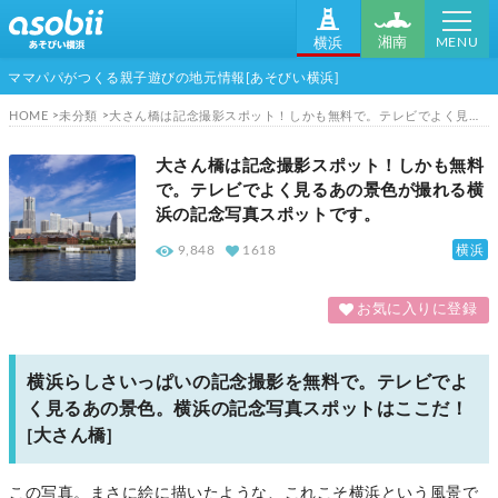
MENU
湘南
横浜
ママパパがつくる親子遊びの地元情報[あそびい横浜]
HOME
未分類
大さん橋は記念撮影スポット！しかも無料で。テレビでよく見るあの景色が撮れる横浜の記念写真スポットです。
大さん橋は記念撮影スポット！しかも無料
で。テレビでよく見るあの景色が撮れる横
浜の記念写真スポットです。
横浜
9,848
1618
お気に入りに登録
横浜らしさいっぱいの記念撮影を無料で。テレビでよ
く見るあの景色。横浜の記念写真スポットはここだ！
[大さん橋]
この写真。まさに絵に描いたような、これこそ横浜という風景で