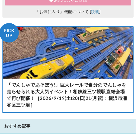
お気に入りに登録
「お気に入り」機能について [
説明
]
PICK
UP
「でんしゃであそぼう!」巨大レールで自分のでんしゃを
走らせられる大人気イベント！相鉄線三ツ境駅直結会場
で再び開催！［2026/9/19(土)20(日)21(月祝)：横浜市瀬
谷区三ツ境］
おすすめ記事