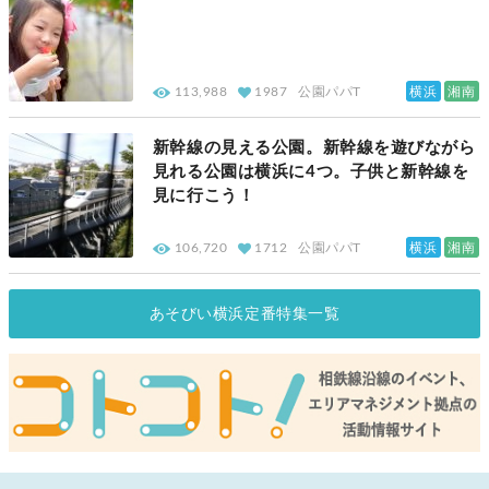
横浜
湘南
113,988
1987
公園パパT
新幹線の見える公園。新幹線を遊びながら
見れる公園は横浜に4つ。子供と新幹線を
見に行こう！
横浜
湘南
106,720
1712
公園パパT
あそびい横浜定番特集一覧