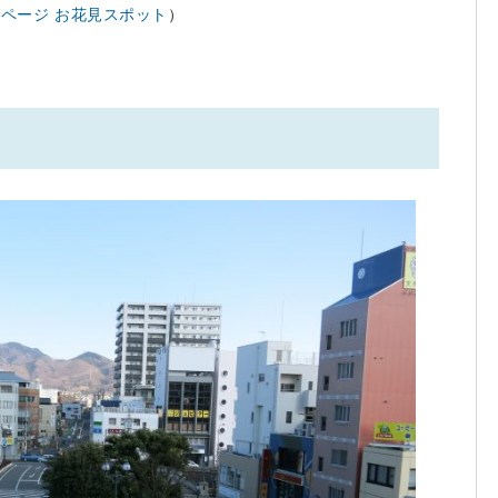
集ページ お花見スポット
）
。