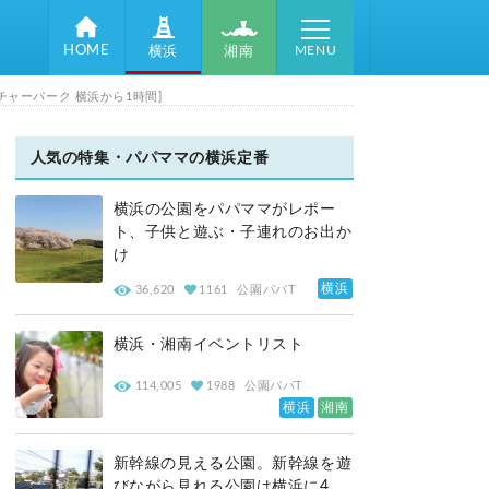
MENU
HOME
湘南
横浜
ャーパーク 横浜から1時間]
人気の特集・パパママの横浜定番
横浜の公園をパパママがレポー
ト、子供と遊ぶ・子連れのお出か
け
横浜
36,620
1161
公園パパT
横浜・湘南イベントリスト
114,005
1988
公園パパT
横浜
湘南
新幹線の見える公園。新幹線を遊
びながら見れる公園は横浜に4