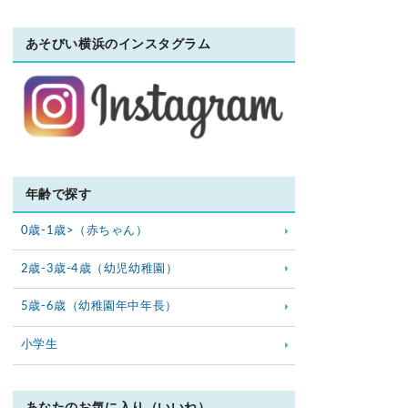
あそびい横浜のインスタグラム
年齢で探す
0歳-1歳>（赤ちゃん）
2歳-3歳-4歳（幼児幼稚園）
5歳-6歳（幼稚園年中年長）
小学生