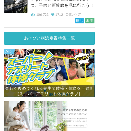
つ。子供と新幹線を見に行こう！
106,723
1712
公園パパT
横浜
湘南
あそびい横浜定番特集一覧