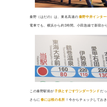
秦野（はだの）は、東名高速の
秦野中井インター
電車でも、横浜から約1時間。小田急線で新宿か
この秦野駅前が
子供とすごすワンダーランド
だ
さらに
春には桜の名所
！今からチェックしてお