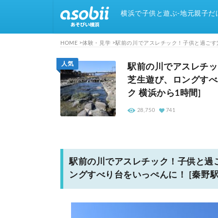
横浜で子供と遊ぶ-地元親子だ
HOME
体験・見学
駅前の川でアスレチック！子供と過ごす穴
人気
駅前の川でアスレチッ
芝生遊び、ロングすべ
ク 横浜から1時間]
28,750
741
駅前の川でアスレチック！子供と過
ングすべり台をいっぺんに！ [秦野駅