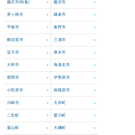
藤沢市(特集)
藤沢市
茅ヶ崎市
鎌倉市
平塚市
秦野市
横須賀市
三浦市
逗子市
厚木市
大和市
海老名市
座間市
伊勢原市
小田原市
相模原市
川崎市
大井町
二宮町
愛川町
葉山町
大磯町