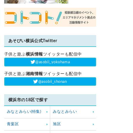
あそびい横浜公式Twitter
子供と遊ぶ
横浜情報
ツイッターも配信中
‎@asobii_yokohama
子供と遊ぶ
湘南情報
ツイッターも配信中
‎@asobii_shonan
横浜市の18区で探す
みなとみらい(特集)
みなとみらい
青葉区
旭区