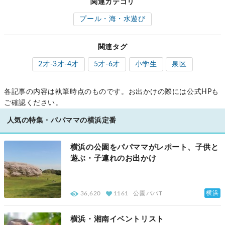
関連カテゴリ
プール・海・水遊び
関連タグ
2才-3才-4才
5才-6才
小学生
泉区
各記事の内容は執筆時点のものです。お出かけの際には公式HPも
ご確認ください。
人気の特集・パパママの横浜定番
横浜の公園をパパママがレポート、子供と
遊ぶ・子連れのお出かけ
横浜
36,620
1161
公園パパT
横浜・湘南イベントリスト