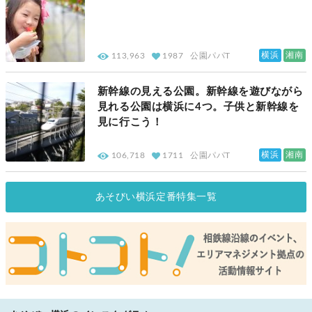
横浜
湘南
113,963
1987
公園パパT
新幹線の見える公園。新幹線を遊びながら
見れる公園は横浜に4つ。子供と新幹線を
見に行こう！
横浜
湘南
106,718
1711
公園パパT
あそびい横浜定番特集一覧