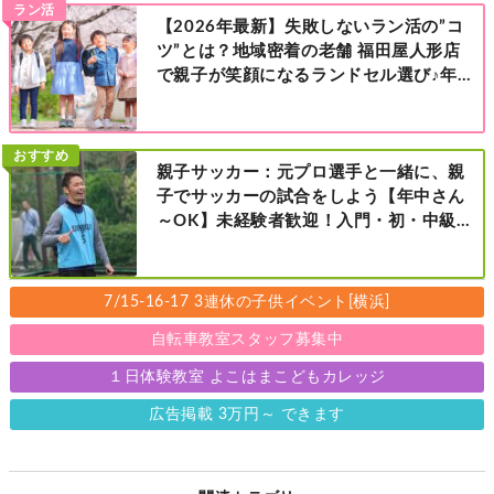
ラン活
【2026年最新】失敗しないラン活の”コ
ツ”とは？地域密着の老舗 福田屋人形店
で親子が笑顔になるランドセル選び♪年
中さんの下見も大歓迎！今なら読者限定
の来店特典も！［福田屋人形店 藤沢総本
店・町田店・マルイファミリー溝口店］
おすすめ
親子サッカー：元プロ選手と一緒に、親
子でサッカーの試合をしよう【年中さん
～OK】未経験者歓迎！入門・初・中級の
レベル別［港北区新横浜：8/2・23・
9/6・20日曜日］
7/15-16-17 3連休の子供イベント[横浜]
自転車教室スタッフ募集中
１日体験教室 よこはまこどもカレッジ
広告掲載 3万円～ できます