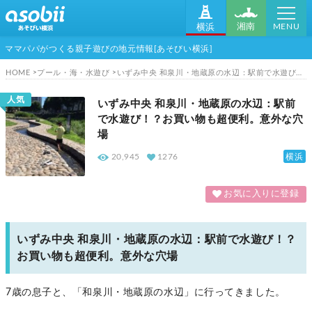
MENU
湘南
横浜
ママパパがつくる親子遊びの地元情報[あそびい横浜]
HOME
プール・海・水遊び
いずみ中央 和泉川・地蔵原の水辺：駅前で水遊び！？お買い物も超便利。意外な穴場
人気
いずみ中央 和泉川・地蔵原の水辺：駅前
で水遊び！？お買い物も超便利。意外な穴
場
横浜
20,945
1276
お気に入りに登録
いずみ中央 和泉川・地蔵原の水辺：駅前で水遊び！？
お買い物も超便利。意外な穴場
7歳の息子と、「和泉川・地蔵原の水辺」に行ってきました。