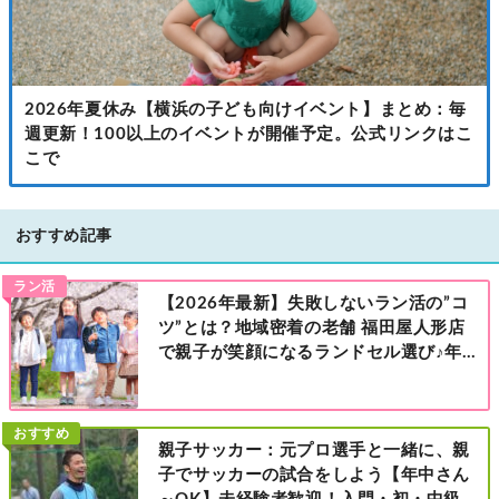
2026年夏休み【横浜の子ども向けイベント】まとめ：毎
週更新！100以上のイベントが開催予定。公式リンクはこ
こで
おすすめ記事
ラン活
【2026年最新】失敗しないラン活の”コ
ツ”とは？地域密着の老舗 福田屋人形店
で親子が笑顔になるランドセル選び♪年
中さんの下見も大歓迎！今なら読者限定
の来店特典も！［福田屋人形店 藤沢総本
店・町田店・マルイファミリー溝口店］
おすすめ
親子サッカー：元プロ選手と一緒に、親
子でサッカーの試合をしよう【年中さん