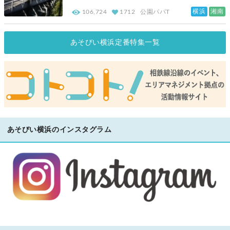
横浜
湘南
106,724
1712
公園パパT
あそびい横浜定番特集一覧
あそびい横浜のインスタグラム