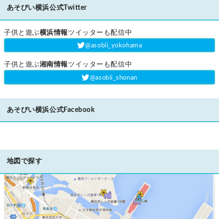
あそびい横浜公式Twitter
子供と遊ぶ
横浜情報
ツイッターも配信中
‎@asobii_yokohama
子供と遊ぶ
湘南情報
ツイッターも配信中
‎@asobii_shonan
あそびい横浜公式Facebook
地図で探す