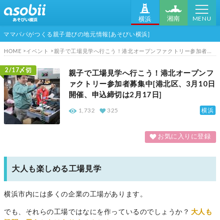
MENU
湘南
横浜
ママパパがつくる親子遊びの地元情報[あそびい横浜]
HOME
イベント
親子で工場見学へ行こう！港北オープンファクトリー参加者募集中[港北区、3月10日開催、申込締切は2月17日]
2/17〆切
親子で工場見学へ行こう！港北オープンフ
ァクトリー参加者募集中[港北区、3月10日
開催、申込締切は2月17日]
横浜
1,732
325
お気に入りに登録
大人も楽しめる工場見学
横浜市内には多くの企業の工場があります。
でも、それらの工場ではなにを作っているのでしょうか？
大人も