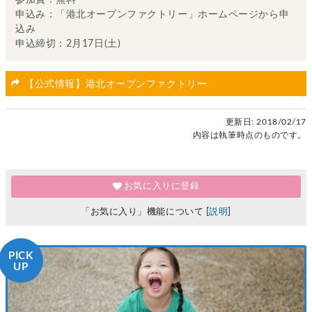
参加費：無料
申込み：「港北オープンファクトリー」ホームページから申
込み
申込締切：2月17日(土)
【公式情報】港北オープンファクトリー
更新日:
2018/02/17
内容は執筆時点のものです。
お気に入りに登録
「お気に入り」機能について [
説明
]
PICK
UP