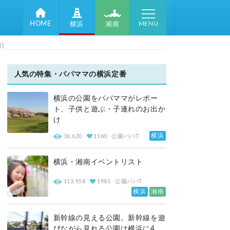
MENU
HOME
湘南
横浜
]
人気の特集・パパママの横浜定番
横浜の公園をパパママがレポー
ト、子供と遊ぶ・子連れのお出か
け
横浜
36,620
1160
公園パパT
横浜・湘南イベントリスト
113,958
1985
公園パパT
横浜
湘南
新幹線の見える公園。新幹線を遊
びながら見れる公園は横浜に4