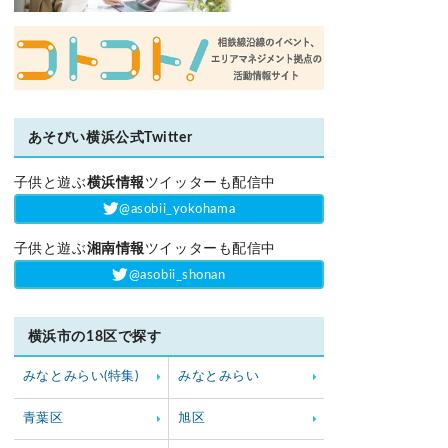
あそびい横浜公式Twitter
子供と遊ぶ
横浜情報
ツイッターも配信中
‎@asobii_yokohama
子供と遊ぶ
湘南情報
ツイッターも配信中
‎@asobii_shonan
横浜市の18区で探す
みなとみらい(特集)
みなとみらい
青葉区
旭区