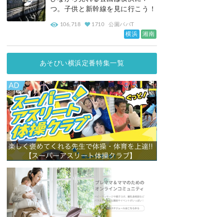
つ。子供と新幹線を見に行こう！
106,718
1710
公園パパT
横浜
湘南
あそびい横浜定番特集一覧