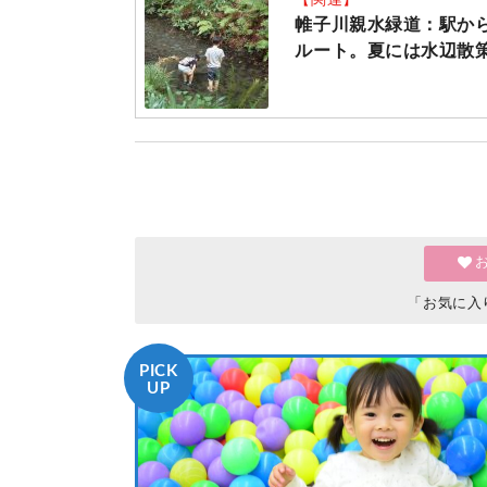
帷子川親水緑道：駅か
ルート。夏には水辺散策
「お気に入
PICK
UP