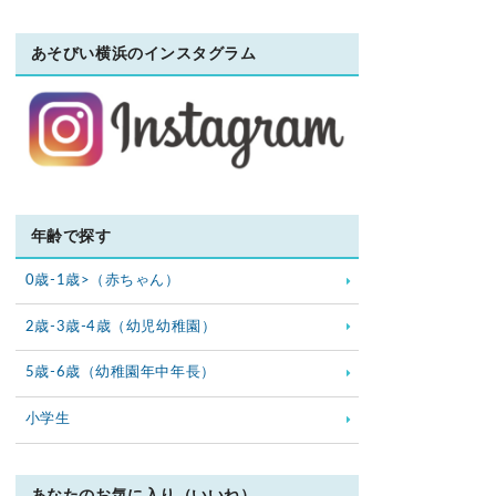
あそびい横浜のインスタグラム
年齢で探す
0歳-1歳>（赤ちゃん）
2歳-3歳-4歳（幼児幼稚園）
5歳-6歳（幼稚園年中年長）
小学生