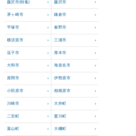
藤沢市(特集)
藤沢市
茅ヶ崎市
鎌倉市
平塚市
秦野市
横須賀市
三浦市
逗子市
厚木市
大和市
海老名市
座間市
伊勢原市
小田原市
相模原市
川崎市
大井町
二宮町
愛川町
葉山町
大磯町