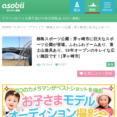
MENU
湘南
横浜
ママパパがつくる親子遊びの地元情報[あそびい湘南]
HOME
スポーツ・アウトドア
柳島スポーツ公園：茅ヶ崎市に巨大なスポーツ公園が登場。ふわふわドームあり、富士山遊具あり、18年オープンのキレイな広い施設です！[茅ヶ崎市]
柳島スポーツ公園：茅ヶ崎市に巨大なスポ
ーツ公園が登場。ふわふわドームあり、富
士山遊具あり、18年オープンのキレイな広
い施設です！[茅ヶ崎市]
湘南
19,014
1597
お気に入りに登録