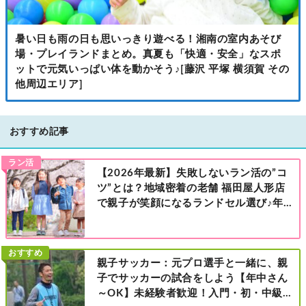
暑い日も雨の日も思いっきり遊べる！湘南の室内あそび
場・プレイランドまとめ。真夏も「快適・安全」なスポ
ットで元気いっぱい体を動かそう♪[藤沢 平塚 横須賀 その
他周辺エリア]
おすすめ記事
ラン活
【2026年最新】失敗しないラン活の”コ
ツ”とは？地域密着の老舗 福田屋人形店
で親子が笑顔になるランドセル選び♪年
中さんの下見も大歓迎！今なら読者限定
の来店特典も！［福田屋人形店 藤沢総本
店・町田店・マルイファミリー溝口店］
おすすめ
親子サッカー：元プロ選手と一緒に、親
子でサッカーの試合をしよう【年中さん
～OK】未経験者歓迎！入門・初・中級の