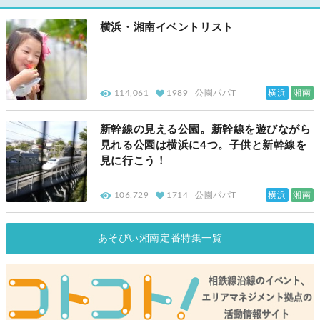
横浜・湘南イベントリスト
横浜
湘南
114,061
1989
公園パパT
新幹線の見える公園。新幹線を遊びながら
見れる公園は横浜に4つ。子供と新幹線を
見に行こう！
横浜
湘南
106,729
1714
公園パパT
あそびい湘南定番特集一覧