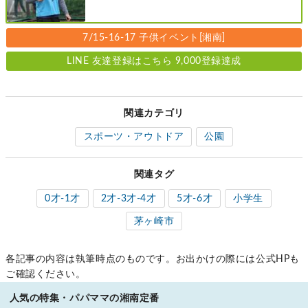
レベル別［港北区新横浜：8/2・23・
9/6・20日曜日］
7/15-16-17 子供イベント[湘南]
LINE 友達登録はこちら 9,000登録達成
関連カテゴリ
スポーツ・アウトドア
公園
関連タグ
0才-1才
2才-3才-4才
5才-6才
小学生
茅ヶ崎市
各記事の内容は執筆時点のものです。お出かけの際には公式HPも
ご確認ください。
人気の特集・パパママの湘南定番