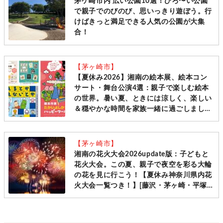
茅ケ崎市内 広い公園10選！ひろ〜い公園
で親子でのびのび、思いっきり遊ぼう。行
けばきっと満足できる人気の公園が大集
合！
【茅ヶ崎市】
【夏休み2026】湘南の絵本展、絵本コン
サート・舞台公演4選：親子で楽しむ絵本
の世界。暑い夏、ときには涼しく、楽しい
＆穏やかな時間を家族一緒に過ごしましょ
う[鎌倉市 平塚市 茅ヶ崎市]
【茅ヶ崎市】
湘南の花火大会2026update版：子どもと
花火大会。この夏、親子で夜空を彩る大輪
の花を見に行こう！【夏休み神奈川県内花
火大会一覧つき！】[藤沢・茅ヶ崎・平塚・
鎌倉＋県内各所]