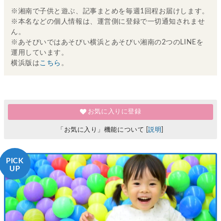
※湘南で子供と遊ぶ、記事まとめを毎週1回程お届けします。
※本名などの個人情報は、運営側に登録で一切通知されませ
ん。
※あそびいではあそびい横浜とあそびい湘南の2つのLINEを
運用しています。
横浜版は
こちら
。
お気に入りに登録
「お気に入り」機能について [
説明
]
PICK
UP