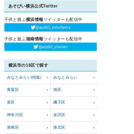
あそびい横浜公式Twitter
子供と遊ぶ
横浜情報
ツイッターも配信中
‎@asobii_yokohama
子供と遊ぶ
湘南情報
ツイッターも配信中
‎@asobii_shonan
横浜市の18区で探す
みなとみらい(特集)
みなとみらい
青葉区
旭区
泉区
磯子区
神奈川区
金沢区
港南区
港北区