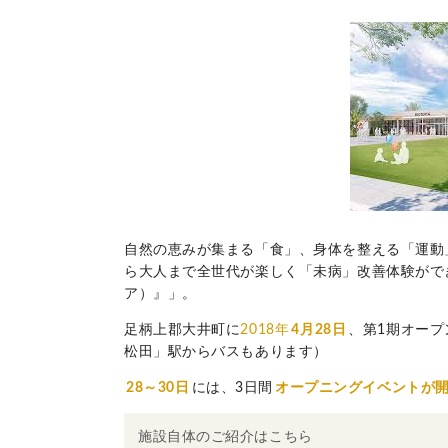
自然の恵みが集まる「食」、身体を整える「運動
ら大人まで全世代が楽しく「未病」改善体験がで
ア）』」。
足柄上郡大井町に
2018年
4月28日
、第1期オー
松田」駅からバスもあります）
28～30日
には、3日間
オープニングイベントが
施設自体のご紹介はこちら