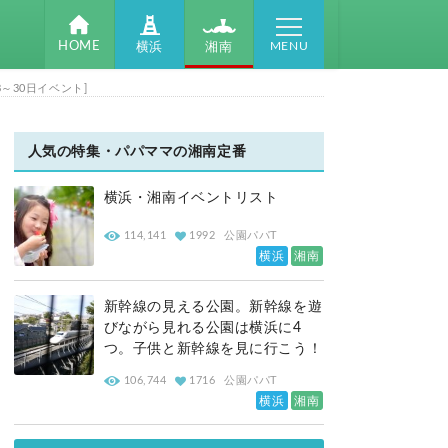
MENU
HOME
湘南
横浜
～30日イベント]
人気の特集・パパママの湘南定番
横浜・湘南イベントリスト
114,141
1992
公園パパT
横浜
湘南
新幹線の見える公園。新幹線を遊
びながら見れる公園は横浜に4
つ。子供と新幹線を見に行こう！
106,744
1716
公園パパT
横浜
湘南