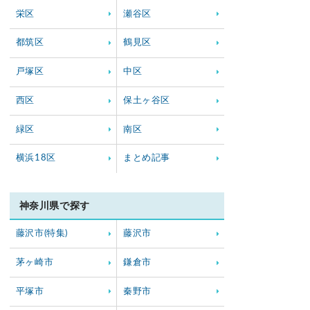
栄区
瀬谷区
都筑区
鶴見区
戸塚区
中区
西区
保土ヶ谷区
緑区
南区
横浜18区
まとめ記事
神奈川県で探す
藤沢市(特集)
藤沢市
茅ヶ崎市
鎌倉市
平塚市
秦野市