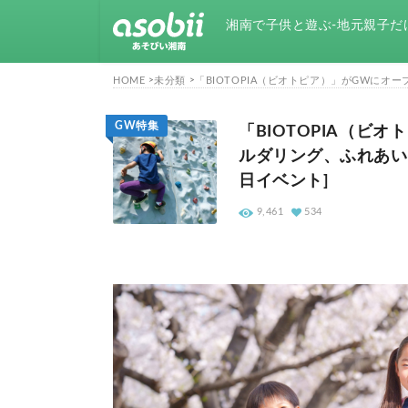
湘南で子供と遊ぶ-地元親子だ
HOME
未分類
「BIOTOPIA（ビオトピア）」がGWにオ
GW特集
「BIOTOPIA（ビ
ルダリング、ふれあい牧
日イベント]
9,461
534