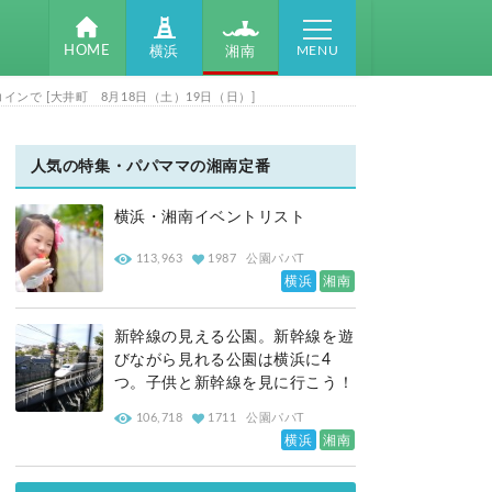
MENU
HOME
湘南
横浜
で [大井町 8月18日（土）19日（日）]
人気の特集・パパママの湘南定番
横浜・湘南イベントリスト
113,963
1987
公園パパT
横浜
湘南
新幹線の見える公園。新幹線を遊
びながら見れる公園は横浜に4
つ。子供と新幹線を見に行こう！
106,718
1711
公園パパT
横浜
湘南