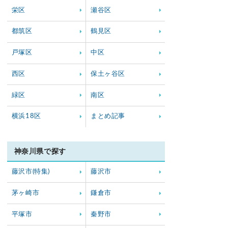
栄区
瀬谷区
都筑区
鶴見区
戸塚区
中区
西区
保土ヶ谷区
緑区
南区
横浜18区
まとめ記事
神奈川県で探す
藤沢市(特集)
藤沢市
茅ヶ崎市
鎌倉市
平塚市
秦野市