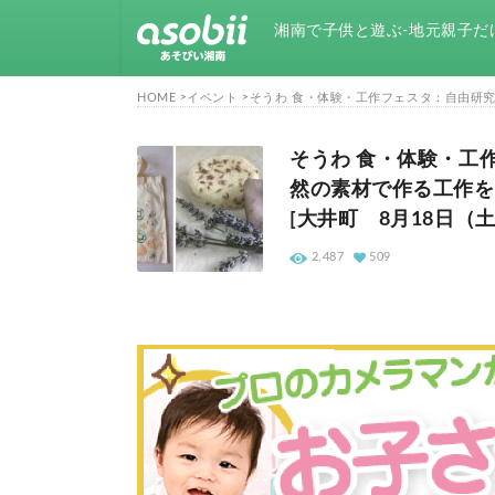
湘南で子供と遊ぶ-地元親子だ
HOME
イベント
そうわ 食・体験・工作フェスタ：自由研究
そうわ 食・体験・工
然の素材で作る工作を
[大井町 8月18日（土
2,487
509