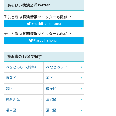
あそびい横浜公式Twitter
子供と遊ぶ
横浜情報
ツイッターも配信中
‎@asobii_yokohama
子供と遊ぶ
湘南情報
ツイッターも配信中
‎@asobii_shonan
横浜市の18区で探す
みなとみらい(特集)
みなとみらい
青葉区
旭区
泉区
磯子区
神奈川区
金沢区
港南区
港北区