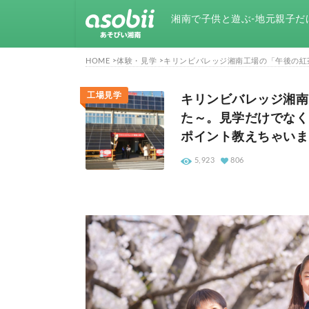
湘南で子供と遊ぶ-地元親子だ
HOME
体験・見学
キリンビバレッジ湘南工場の「午後の紅
工場見学
キリンビバレッジ湘南
た～。見学だけでなく
ポイント教えちゃいま
5,923
806