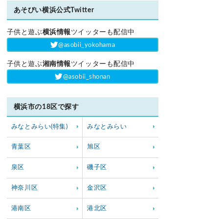
あそびい横浜公式Twitter
子供と遊ぶ
横浜情報
ツイッターも配信中
‎@asobii_yokohama
子供と遊ぶ
湘南情報
ツイッターも配信中
‎@asobii_shonan
横浜市の18区で探す
みなとみらい(特集)
みなとみらい
青葉区
旭区
泉区
磯子区
神奈川区
金沢区
港南区
港北区