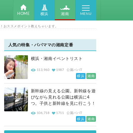
MENU
HOME
湘南
横浜
足！おススメポイント教えちゃいます。
人気の特集・パパママの湘南定番
横浜・湘南イベントリスト
113,960
1987
公園パパT
横浜
湘南
新幹線の見える公園。新幹線を遊
びながら見れる公園は横浜に4
つ。子供と新幹線を見に行こう！
106,718
1711
公園パパT
横浜
湘南