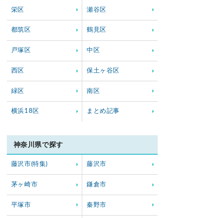
栄区
瀬谷区
都筑区
鶴見区
戸塚区
中区
西区
保土ヶ谷区
緑区
南区
横浜18区
まとめ記事
神奈川県で探す
藤沢市(特集)
藤沢市
茅ヶ崎市
鎌倉市
平塚市
秦野市