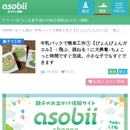
MENU
湘南
横浜
ママパパがつくる親子遊びの地元情報[あそびい湘南]
HOME
おうち遊び
牛乳パックで簡単工作①【ぴょんぴょんガエル】：飛ぶ、跳ねる！に大興奮♪ちょこっと時間ですぐ完成。小さな子でもすぐできます
親子で工作
牛乳パックで簡単工作①【ぴょんぴょんガ
エル】：飛ぶ、跳ねる！に大興奮♪ちょこ
っと時間ですぐ完成。小さな子でもすぐで
きます
湘南
横浜
74,932
1723
お気に入りに登録