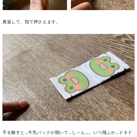
裏返して、指で押さえます。
手を離すと…牛乳パックが開いて…し～ん…。いつ飛ぶか…ドキド