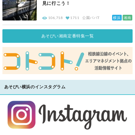
見に行こう！
横浜
湘南
106,718
1711
公園パパT
あそびい湘南定番特集一覧
あそびい横浜のインスタグラム