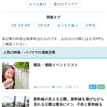
おうち遊び
遊びのアイデア
関連タグ
2才-3才-4才
5才-6才
おうちで遊ぶ
小学生
各記事の内容は執筆時点のものです。お出かけの際には公式HPも
ご確認ください。
人気の特集・パパママの湘南定番
横浜・湘南イベントリスト
横浜
湘南
113,963
1987
公園パパT
新幹線の見える公園。新幹線を遊びながら
見れる公園は横浜に4つ。子供と新幹線を