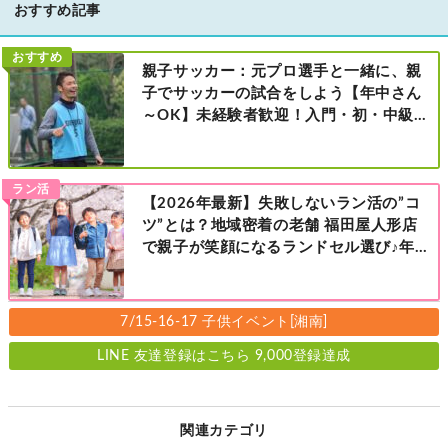
おすすめ記事
おすすめ
親子サッカー：元プロ選手と一緒に、親
子でサッカーの試合をしよう【年中さん
～OK】未経験者歓迎！入門・初・中級の
レベル別［港北区新横浜：8/2・23・
9/6・20日曜日］
ラン活
【2026年最新】失敗しないラン活の”コ
ツ”とは？地域密着の老舗 福田屋人形店
で親子が笑顔になるランドセル選び♪年
中さんの下見も大歓迎！今なら読者限定
の来店特典も！［福田屋人形店 藤沢総本
店・町田店・マルイファミリー溝口店］
7/15-16-17 子供イベント[湘南]
LINE 友達登録はこちら 9,000登録達成
関連カテゴリ