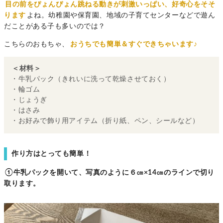
目の前をぴょんぴょん跳ねる動きが刺激いっぱい、好奇心をそそ
ります
よね。幼稚園や保育園、地域の子育てセンターなどで遊ん
だことがある子も多いのでは？
こちらのおもちゃ、
おうちでも簡単＆すぐできちゃいます♪
＜材料＞
・牛乳パック（きれいに洗って乾燥させておく）
・輪ゴム
・じょうぎ
・はさみ
・お好みで飾り用アイテム（折り紙、ペン、シールなど）
作り方はとっても簡単！
①牛乳パックを開いて、写真のように６㎝×14㎝のラインで切り
取ります。