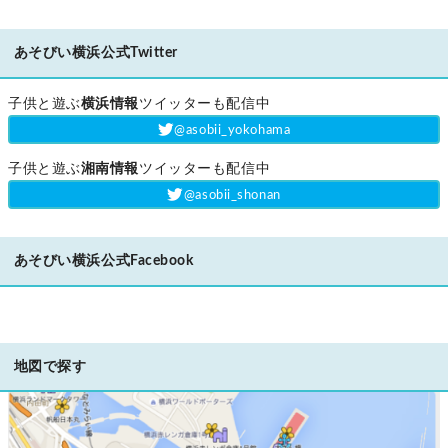
あそびい横浜公式Twitter
子供と遊ぶ
横浜情報
ツイッターも配信中
‎@asobii_yokohama
子供と遊ぶ
湘南情報
ツイッターも配信中
‎@asobii_shonan
あそびい横浜公式Facebook
地図で探す