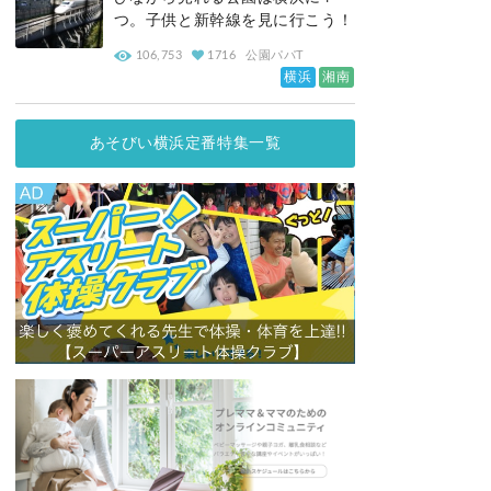
つ。子供と新幹線を見に行こう！
106,753
1716
公園パパT
横浜
湘南
あそびい横浜定番特集一覧