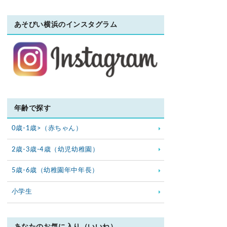
あそびい横浜のインスタグラム
年齢で探す
0歳-1歳>（赤ちゃん）
2歳-3歳-4歳（幼児幼稚園）
5歳-6歳（幼稚園年中年長）
小学生