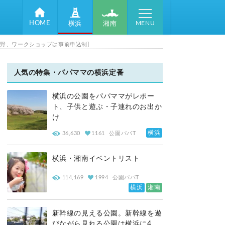
MENU
HOME
湘南
横浜
野、ワークショップは事前申込制]
人気の特集・パパママの横浜定番
横浜の公園をパパママがレポー
ト、子供と遊ぶ・子連れのお出か
け
横浜
36,630
1161
公園パパT
横浜・湘南イベントリスト
114,169
1994
公園パパT
横浜
湘南
新幹線の見える公園。新幹線を遊
びながら見れる公園は横浜に4