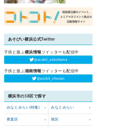
あそびい横浜公式Twitter
子供と遊ぶ
横浜情報
ツイッターも配信中
‎@asobii_yokohama
子供と遊ぶ
湘南情報
ツイッターも配信中
‎@asobii_shonan
横浜市の18区で探す
みなとみらい(特集)
みなとみらい
青葉区
旭区