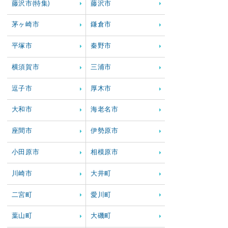
藤沢市(特集)
藤沢市
茅ヶ崎市
鎌倉市
平塚市
秦野市
横須賀市
三浦市
逗子市
厚木市
大和市
海老名市
座間市
伊勢原市
小田原市
相模原市
川崎市
大井町
二宮町
愛川町
葉山町
大磯町