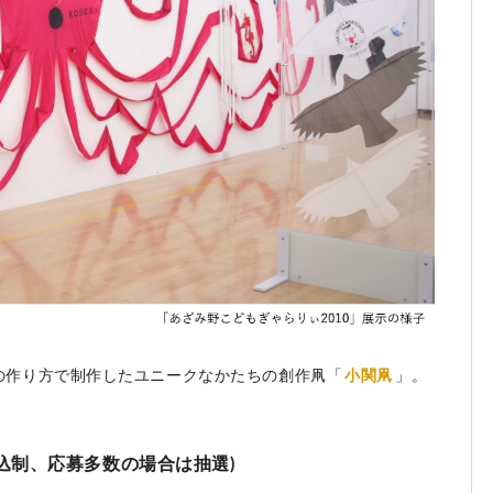
自の作り方で制作したユニークなかたちの創作凧「
小関凧
」。
込制、応募多数の場合は抽選)