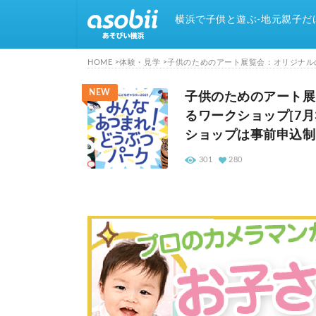
横浜で子供と遊ぶ-地元親子だ
HOME
体験・見学
子供のためのアート展覧会：オリジナル
NEW
子供のためのアート展
るワークショップ[7
ショップは事前申込制
301
280