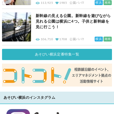
横浜
湘南
113,925
1985
公園パパT
新幹線の見える公園。新幹線を遊びながら
見れる公園は横浜に4つ。子供と新幹線を
見に行こう！
横浜
湘南
106,710
1708
公園パパT
あそびい横浜定番特集一覧
あそびい横浜のインスタグラム