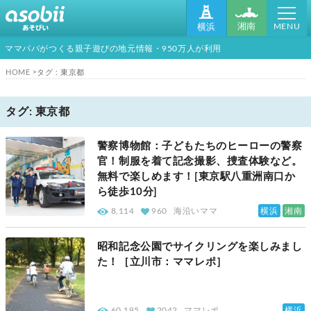
MENU
湘南
横浜
ママパパがつくる親子遊びの地元情報・950万人が利用
HOME
タグ : 東京都
タグ: 東京都
警察博物館：子どもたちのヒーローの警察
官！制服を着て記念撮影、捜査体験など。
無料で楽しめます！[東京駅八重洲南口か
ら徒歩10分]
横浜
湘南
8,114
960
海沿いママ
昭和記念公園でサイクリングを楽しみまし
た！［立川市：ママレポ］
横浜
60,195
2042
ママレポ