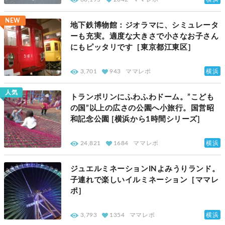
NEW
地下鉄博物館：ジオラマに、シミュレータ
ーも充実。適度な大きさで小さなお子さん
にもピッタリです［東京都江東区］
横浜
3,701
943
ママレポ
人気
トランポリンにふわふわドーム。”こども
の国”以上の広さの公園へ小旅行。国営昭
和記念公園 [横浜から1時間シリーズ]
横浜
24,821
1684
ママレポ
ジュエルミネーションINよみうりランド。
子連れで楽しいイルミネーション［ママレ
ポ］
横浜
3,793
1354
ママレポ