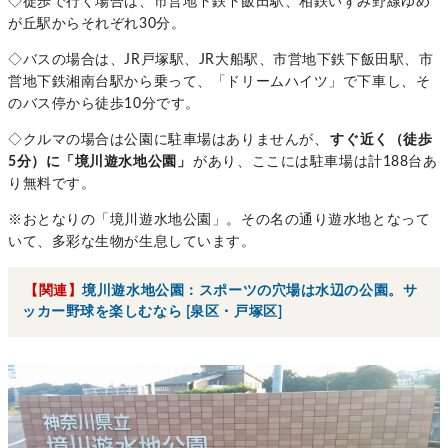
◇徒歩で行く場合は、市営地下鉄下飯田駅、相鉄いずみ野線ゆめ
が丘駅からそれぞれ30分。
◇バスの場合は、JR戸塚駅、JR大船駅、市営地下鉄下飯田駅、市
営地下鉄湘南台駅から乗って、「ドリームハイツ」で下車し、そ
のバス停から徒歩10分です。
◇クルマの場合は公園に駐車場はありませんが、
すぐ近く（徒歩
5分）に「境川遊水地公園」
があり、ここには駐車場は計188台あ
り無料です。
※おとなりの「境川遊水地公園」。その名の通り遊水地となって
いて、多彩な生物が生息しています。
【関連】
境川遊水地公園：スポーツの穴場は水辺の公園。サ
ッカー野球を楽しむなら [泉区・戸塚区]