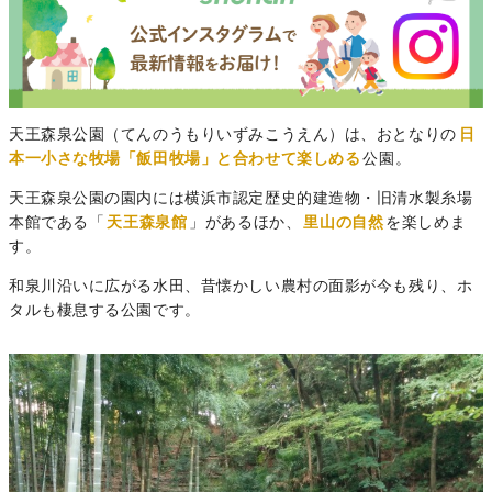
天王森泉公園（てんのうもりいずみこうえん）は、おとなりの
日
本一小さな牧場「飯田牧場」と合わせて楽しめる
公園。
天王森泉公園の園内には横浜市認定歴史的建造物・旧清水製糸場
本館である「
天王森泉館
」があるほか、
里山の自然
を楽しめま
す。
和泉川沿いに広がる水田、昔懐かしい農村の面影が今も残り、ホ
タルも棲息する公園です。