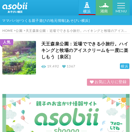
MENU
湘南
横浜
ママパパがつくる親子遊びの地元情報[あそびい横浜]
HOME
公園
天王森泉公園：近場でできる小旅行。ハイキングと牧場のアイスクリームを一度に楽しもう［泉区］
人気
天王森泉公園：近場でできる小旅行。ハイ
キングと牧場のアイスクリームを一度に楽
しもう［泉区］
横浜
19,492
1367
お気に入りに登録