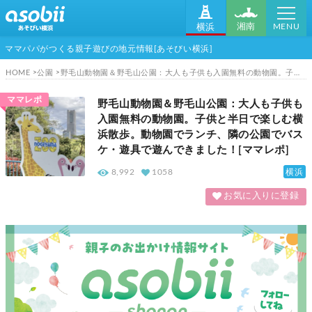
MENU
湘南
横浜
ママパパがつくる親子遊びの地元情報[あそびい横浜]
HOME
公園
野毛山動物園＆野毛山公園：大人も子供も入園無料の動物園。子供と半日で楽しむ横浜散歩。動物園でランチ、隣の公園でバスケ・遊具で遊んできました！[ママレポ]
ママレポ
野毛山動物園＆野毛山公園：大人も子供も
入園無料の動物園。子供と半日で楽しむ横
浜散歩。動物園でランチ、隣の公園でバス
ケ・遊具で遊んできました！[ママレポ]
横浜
8,992
1058
お気に入りに登録