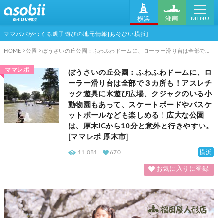
MENU
湘南
横浜
ママパパがつくる親子遊びの地元情報[あそびい横浜]
HOME
公園
ぼうさいの丘公園：ふわふわドームに、ローラー滑り台は全部で３カ所も！アスレチック遊具に水遊び広場、クジャクのいる小動物園もあって、スケートボードやバスケットボールなども楽しめる！広大な公園は、厚木ICから10分と意外と行きやすい。[ママレポ 厚木市]
ママレポ
ぼうさいの丘公園：ふわふわドームに、ロ
ーラー滑り台は全部で３カ所も！アスレチ
ック遊具に水遊び広場、クジャクのいる小
動物園もあって、スケートボードやバスケ
ットボールなども楽しめる！広大な公園
は、厚木ICから10分と意外と行きやすい。
[ママレポ 厚木市]
横浜
11,081
670
お気に入りに登録