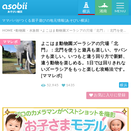
MENU
湘南
横浜
ママパパがつくる親子遊びの地元情報[あそびい横浜]
HOME
動物園・水族館
よこはま動物園ズーラシアの穴場「北門」：北門を使うと遊具も楽しい、サバンナも楽しい。いつもと違う回り方で新鮮、違う動物を楽しめる。1日では回りきれないズーラシアをもっと楽しむ攻略法です。[ママレポ]
ママレポ
よこはま動物園ズーラシアの穴場「北
門」：北門を使うと遊具も楽しい、サバン
ナも楽しい。いつもと違う回り方で新鮮、
違う動物を楽しめる。1日では回りきれな
いズーラシアをもっと楽しむ攻略法です。
[ママレポ]
横浜
52,945
1435
お気に入りに登録