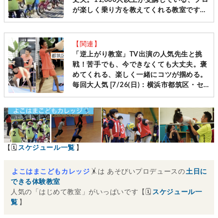
丈夫。11,000人以上が受講している、プロ
が楽しく乗り方を教えてくれる教室です
［毎週土日＠横浜・神奈川10会場 先着受
付］
【関連】
「逆上がり教室」TV出演の人気先生と挑
戦！苦手でも、今できなくても大丈夫。褒
めてくれる、楽しく一緒にコツが掴める。
毎回大人気 [7/26(日)：横浜市都筑区・セ
ンター南]
【🗓
スケジュール一覧
】
よこはまこどもカレッジ
🤸は あそびいプロデュースの
土日に
できる体験教室
人気の「はじめて教室」がいっぱいです【🗓
スケジュール一
覧
】