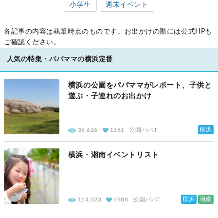
小学生
週末イベント
各記事の内容は執筆時点のものです。お出かけの際には公式HPも
ご確認ください。
人気の特集・パパママの横浜定番
横浜の公園をパパママがレポート、子供と
遊ぶ・子連れのお出かけ
横浜
36,626
1161
公園パパT
横浜・湘南イベントリスト
横浜
湘南
114,023
1988
公園パパT