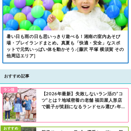
暑い日も雨の日も思いっきり遊べる！湘南の室内あそび
場・プレイランドまとめ。真夏も「快適・安全」なスポ
ットで元気いっぱい体を動かそう♪[藤沢 平塚 横須賀 その
他周辺エリア]
おすすめ記事
ラン活
【2026年最新】失敗しないラン活の”コ
ツ”とは？地域密着の老舗 福田屋人形店
で親子が笑顔になるランドセル選び♪年
中さんの下見も大歓迎！今なら読者限定
の来店特典も！［福田屋人形店 藤沢総本
店・町田店・マルイファミリー溝口店］
おすすめ