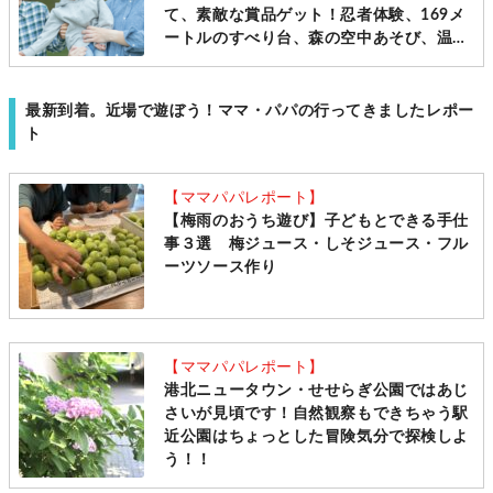
て、素敵な賞品ゲット！忍者体験、169メ
ートルのすべり台、森の空中あそび、温
泉、キャンプ、アウトドア…スペシャルス
ポットいっぱいです！[～2月19日まで]
最新到着。近場で遊ぼう！ママ・パパの行ってきましたレポー
ト
【ママパパレポート】
【梅雨のおうち遊び】子どもとできる手仕
事３選 梅ジュース・しそジュース・フル
ーツソース作り
【ママパパレポート】
港北ニュータウン・せせらぎ公園ではあじ
さいが見頃です！自然観察もできちゃう駅
近公園はちょっとした冒険気分で探検しよ
う！！