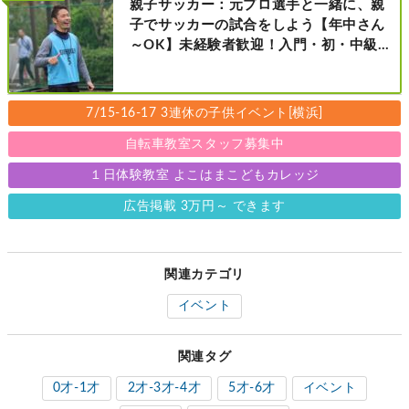
親子サッカー：元プロ選手と一緒に、親
子でサッカーの試合をしよう【年中さん
～OK】未経験者歓迎！入門・初・中級の
レベル別［港北区新横浜：8/2・23・
9/6・20日曜日］
7/15-16-17 3連休の子供イベント[横浜]
自転車教室スタッフ募集中
１日体験教室 よこはまこどもカレッジ
広告掲載 3万円～ できます
関連カテゴリ
イベント
関連タグ
0才-1才
2才-3才-4才
5才-6才
イベント