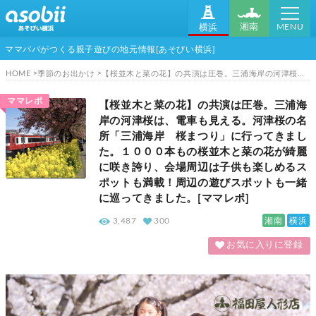
MENU
湘南
横浜
ママパパがつくる親子遊びの地元情報[あそびい横浜]
HOME
季節のお出かけ
【桜並木と菜の花】の共演は圧巻。三浦海岸の河津桜は、電車も見える。河津桜の名所「三浦海岸 桜まつり」に行ってきました。１０００本もの桜並木と菜の花が綺麗に咲き誇り、会場周辺は子供も楽しめるスポットも満載！周辺の遊びスポットも一緒に巡ってきました。[ママレポ]
ママレポ
【桜並木と菜の花】の共演は圧巻。三浦海
岸の河津桜は、電車も見える。河津桜の名
所「三浦海岸 桜まつり」に行ってきまし
た。１０００本もの桜並木と菜の花が綺麗
に咲き誇り、会場周辺は子供も楽しめるス
ポットも満載！周辺の遊びスポットも一緒
に巡ってきました。[ママレポ]
湘南
横浜
3,487
300
お気に入りに登録