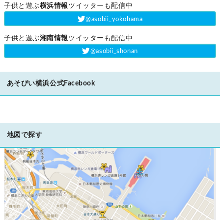
子供と遊ぶ
横浜情報
ツイッターも配信中
‎@asobii_yokohama
子供と遊ぶ
湘南情報
ツイッターも配信中
‎@asobii_shonan
あそびい横浜公式Facebook
地図で探す