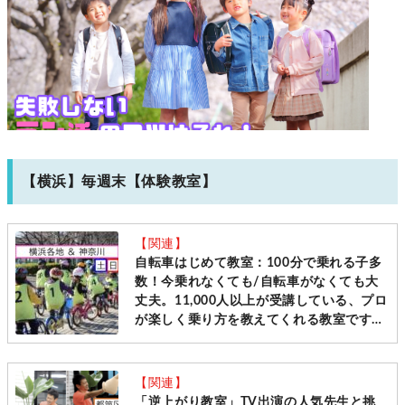
【横浜】毎週末【体験教室】
【関連】
自転車はじめて教室：100分で乗れる子多
数！今乗れなくても/自転車がなくても大
丈夫。11,000人以上が受講している、プロ
が楽しく乗り方を教えてくれる教室です
［毎週土日＠横浜・神奈川10会場 先着受
付］
【関連】
「逆上がり教室」TV出演の人気先生と挑