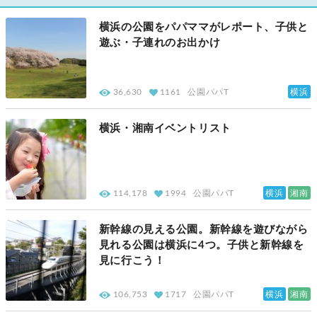
横浜の公園をパパママがレポート、子供と
遊ぶ・子連れのお出かけ
横浜
36,630
1161
公園パパT
横浜・湘南イベントリスト
横浜
湘南
114,178
1994
公園パパT
新幹線の見える公園。新幹線を遊びながら
見れる公園は横浜に4つ。子供と新幹線を
見に行こう！
横浜
湘南
106,753
1717
公園パパT