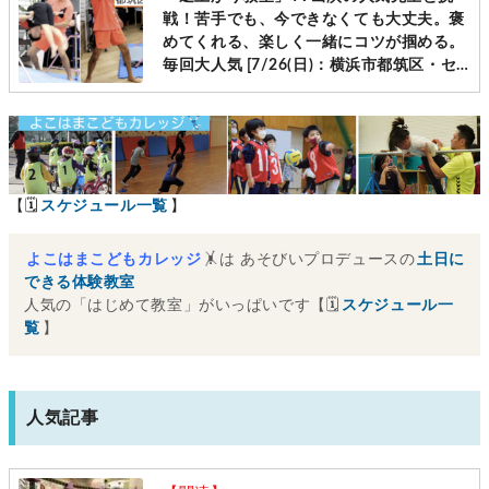
戦！苦手でも、今できなくても大丈夫。褒
めてくれる、楽しく一緒にコツが掴める。
毎回大人気 [7/26(日)：横浜市都筑区・セ
ンター南]
【🗓
スケジュール一覧
】
よこはまこどもカレッジ
🤸は あそびいプロデュースの
土日に
できる体験教室
人気の「はじめて教室」がいっぱいです【🗓
スケジュール一
覧
】
人気記事