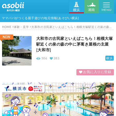
MENU
湘南
横浜
ママパパがつくる親子遊びの地元情報[あそびい横浜]
HOME
体験・見学
大和市の古民家といえばこちら！相模大塚駅近くの泉の森の中に茅葺き屋根の主屋[大和市]
NEW
大和市の古民家といえばこちら！相模大塚
駅近くの泉の森の中に茅葺き屋根の主屋
[大和市]
横浜
506
283
お気に入りに登録