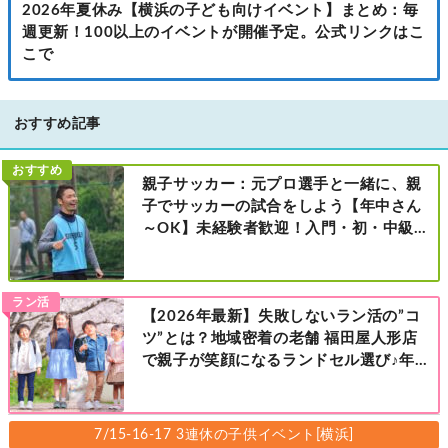
2026年夏休み【横浜の子ども向けイベント】まとめ：毎
週更新！100以上のイベントが開催予定。公式リンクはこ
こで
おすすめ記事
おすすめ
親子サッカー：元プロ選手と一緒に、親
子でサッカーの試合をしよう【年中さん
～OK】未経験者歓迎！入門・初・中級の
レベル別［港北区新横浜：8/2・23・
9/6・20日曜日］
ラン活
【2026年最新】失敗しないラン活の”コ
ツ”とは？地域密着の老舗 福田屋人形店
で親子が笑顔になるランドセル選び♪年
中さんの下見も大歓迎！今なら読者限定
の来店特典も！［福田屋人形店 藤沢総本
店・町田店・マルイファミリー溝口店］
7/15-16-17 3連休の子供イベント[横浜]