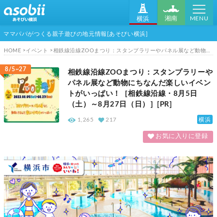
MENU
湘南
横浜
ママパパがつくる親子遊びの地元情報[あそびい横浜]
HOME
イベント
相鉄線沿線ZOOまつり：スタンプラリーやパネル展など動物にちなんだ楽しいイベントがいっぱい！［相鉄線沿線・8月5日（土）～8月27日（日）］[PR]
8/5~27
相鉄線沿線ZOOまつり：スタンプラリーや
パネル展など動物にちなんだ楽しいイベン
トがいっぱい！［相鉄線沿線・8月5日
（土）～8月27日（日）］[PR]
横浜
1,265
217
お気に入りに登録