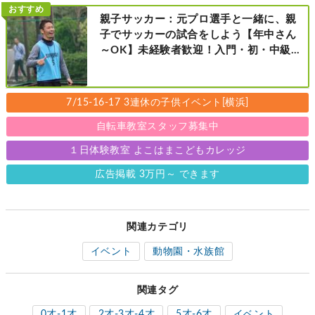
店・町田店・マルイファミリー溝口店］
おすすめ
親子サッカー：元プロ選手と一緒に、親
子でサッカーの試合をしよう【年中さん
～OK】未経験者歓迎！入門・初・中級の
レベル別［港北区新横浜：8/2・23・
9/6・20日曜日］
7/15-16-17 3連休の子供イベント[横浜]
自転車教室スタッフ募集中
１日体験教室 よこはまこどもカレッジ
広告掲載 3万円～ できます
関連カテゴリ
イベント
動物園・水族館
関連タグ