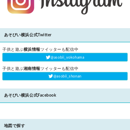
あそびい横浜公式Twitter
子供と遊ぶ
横浜情報
ツイッターも配信中
‎@asobii_yokohama
子供と遊ぶ
湘南情報
ツイッターも配信中
‎@asobii_shonan
あそびい横浜公式Facebook
地図で探す