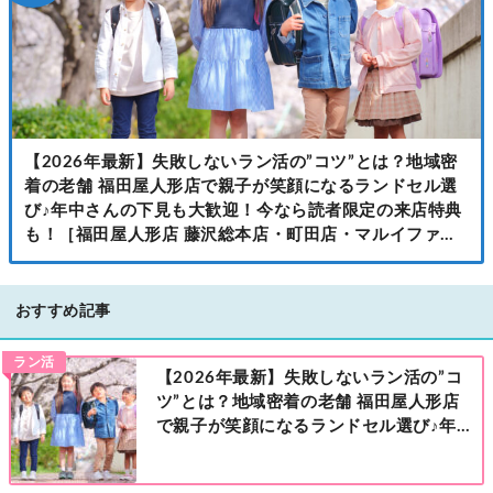
【2026年最新】失敗しないラン活の”コツ”とは？地域密
着の老舗 福田屋人形店で親子が笑顔になるランドセル選
び♪年中さんの下見も大歓迎！今なら読者限定の来店特典
も！［福田屋人形店 藤沢総本店・町田店・マルイファミ
リー溝口店］
おすすめ記事
ラン活
【2026年最新】失敗しないラン活の”コ
ツ”とは？地域密着の老舗 福田屋人形店
で親子が笑顔になるランドセル選び♪年
中さんの下見も大歓迎！今なら読者限定
の来店特典も！［福田屋人形店 藤沢総本