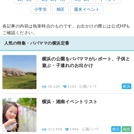
0才-1才
2才-3才-4才
5才-6才
イベント
小学生
旭区
週末イベント
各記事の内容は執筆時点のものです。お出かけの際には公式HPも
ご確認ください。
人気の特集・パパママの横浜定番
横浜の公園をパパママがレポート、子供と
遊ぶ・子連れのお出かけ
横浜
36,620
1161
公園パパT
横浜・湘南イベントリスト
横浜
湘南
113,958
1986
公園パパT