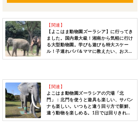
【関連】
【よこはま動物園ズーラシア】に行ってき
ました。国内最大級！湘南から気軽に行け
る大型動物園。学びも遊びも特大スケー
ル！子連れパパ＆ママに教えたい、おスス
メポイントお届けします。必読！ウチの攻
略法付き♪[横浜市旭区]
【関連】
よこはま動物園ズーラシアの穴場「北
門」：北門を使うと遊具も楽しい、サバン
ナも楽しい。いつもと違う回り方で新鮮、
違う動物を楽しめる。1日では回りきれな
いズーラシアをもっと楽しむ攻略法です。
[ママレポ]