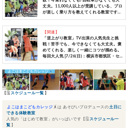
数！今乗れなくても/自転車がなくても大
丈夫。11,000人以上が受講している、プロ
が楽しく乗り方を教えてくれる教室です
［毎週土日＠横浜・神奈川10会場 先着受
付］
【関連】
「逆上がり教室」TV出演の人気先生と挑
戦！苦手でも、今できなくても大丈夫。褒
めてくれる、楽しく一緒にコツが掴める。
毎回大人気 [7/26(日)：横浜市都筑区・セ
ンター南]
【🗓
スケジュール一覧
】
よこはまこどもカレッジ
🤸は あそびいプロデュースの
土日に
できる体験教室
人気の「はじめて教室」がいっぱいです【🗓
スケジュール一
覧
】