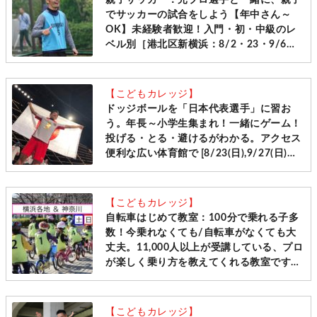
親子サッカー：元プロ選手と一緒に、親子
でサッカーの試合をしよう【年中さん～
OK】未経験者歓迎！入門・初・中級のレ
ベル別［港北区新横浜：8/2・23・9/6・
20日曜日］
【こどもカレッジ】
ドッジボールを「日本代表選手」に習お
う。年長～小学生集まれ！一緒にゲーム！
投げる・とる・避けるがわかる。アクセス
便利な広い体育館で [8/23(日),9/27(日)＠
港北区新横浜]
【こどもカレッジ】
自転車はじめて教室：100分で乗れる子多
数！今乗れなくても/自転車がなくても大
丈夫。11,000人以上が受講している、プロ
が楽しく乗り方を教えてくれる教室です
［毎週土日＠横浜・神奈川10会場 先着受
付］
【こどもカレッジ】