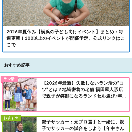
2026年夏休み【横浜の子ども向けイベント】まとめ：毎
週更新！100以上のイベントが開催予定。公式リンクはこ
こで
おすすめ記事
ラン活
【2026年最新】失敗しないラン活の”コ
ツ”とは？地域密着の老舗 福田屋人形店
で親子が笑顔になるランドセル選び♪年
中さんの下見も大歓迎！今なら読者限定
の来店特典も！［福田屋人形店 藤沢総本
店・町田店・マルイファミリー溝口店］
おすすめ
親子サッカー：元プロ選手と一緒に、親
子でサッカーの試合をしよう【年中さん