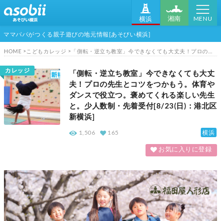
MENU
湘南
横浜
ママパパがつくる親子遊びの地元情報[あそびい横浜]
HOME
こどもカレッジ
「側転・逆立ち教室」今できなくても大丈夫！プロの先生とコツをつかもう。体育やダンスで役立つ。褒めてくれる楽しい先生と。少人数制・先着受付[8/23(日)：港北区新横浜]
カレッジ
「側転・逆立ち教室」今できなくても大丈
夫！プロの先生とコツをつかもう。体育や
ダンスで役立つ。褒めてくれる楽しい先生
と。少人数制・先着受付[8/23(日)：港北区
新横浜]
横浜
1,506
165
お気に入りに登録