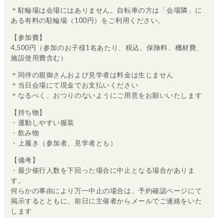
＊駐輪場は会場にはありません。自転車の方は「会場隣」に
ある有料の駐輪場（100円）をご利用ください。
【参加費】
4,500円（参加のお子様1名あたり、税込。保険料、機材費、
施設使用費含む）
＊同伴の親御さんおよび見学者は料金は生じません
＊当日会場にて現金でお支払いください
＊なるべく、おつりのないようにご用意をお願いいたします
【持ち物】
・運動しやすい服装
・飲み物
・上履き（参加者、見学者とも）
【備考】
・最少催行人数を下回った場合に中止となる場合がありま
す。
何らかの事由により万一中止の場合は、予約確認ページにて
掲示するとともに、前日に主催者からメールでご連絡をいた
します