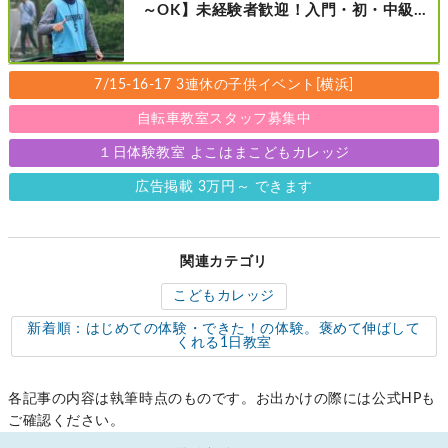
～OK】未経験者歓迎！入門・初・中級の
レベル別［港北区新横浜：8/2・23・
9/6・20日曜日］
7/15-16-17 3連休の子供イベント[横浜]
自転車教室スタッフ募集中
１日体験教室 よこはまこどもカレッジ
広告掲載 3万円～ できます
関連カテゴリ
こどもカレッジ
新着順：はじめての体験・できた！の体験。褒めて伸ばして
くれる1日教室
各記事の内容は執筆時点のものです。お出かけの際には公式HPも
ご確認ください。