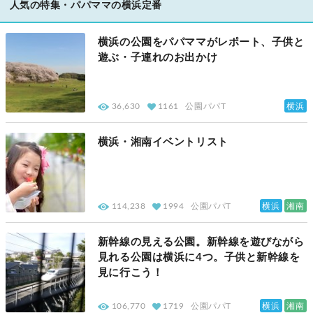
人気の特集・パパママの横浜定番
横浜の公園をパパママがレポート、子供と
遊ぶ・子連れのお出かけ
横浜
36,630
1161
公園パパT
横浜・湘南イベントリスト
横浜
湘南
114,238
1994
公園パパT
新幹線の見える公園。新幹線を遊びながら
見れる公園は横浜に4つ。子供と新幹線を
見に行こう！
横浜
湘南
106,770
1719
公園パパT