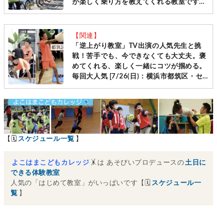
が楽しく乗り方を教えてくれる教室です
［毎週土日＠横浜・神奈川10会場 先着受
付］
【関連】
「逆上がり教室」TV出演の人気先生と挑
戦！苦手でも、今できなくても大丈夫。褒
めてくれる、楽しく一緒にコツが掴める。
毎回大人気 [7/26(日)：横浜市都筑区・セ
ンター南]
【🗓
スケジュール一覧
】
よこはまこどもカレッジ
🤸は あそびいプロデュースの
土日に
できる体験教室
人気の「はじめて教室」がいっぱいです【🗓
スケジュール一
覧
】