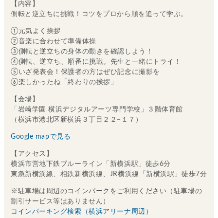
【内容】
側転と逆立ちに挑戦！コツをプロから順を追って学ぶ。
①元気よく挨拶
②音楽に合わせて準備体操
③側転と逆立ちの身体の動きを確認しよう！
④側転、逆立ち、順番に挑戦。先生と一緒にトライ！
⑤いざ発表会！保護者の方はぜひ記念に撮影を
⑥楽しかったね「終わりの挨拶」
【会場】
「岩崎学園 横浜デジタルアーツ専門学校」３階体育館
（横浜市港北区新横浜３丁目２２−１７）
Google mapで見る
【アクセス】
横浜市営地下鉄ブルーライン「新横浜駅」徒歩6分
東急新横浜線、相鉄新横浜線、JR横浜線「新横浜駅」徒歩7分
※駐車場は周辺のコインパークをご利用ください（駐車場の
割引サービス等はありません）
コインパーキング検索（横浜アリーナ周辺）