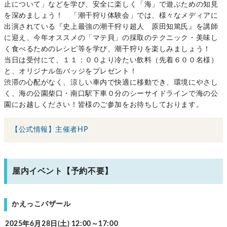
止について」などを学び、安全に楽しく「海」で遊ぶための知見
を深めましょう！ 「潮干狩り体験会」では、様々なメディアに
出演されている『史上最強の潮干狩り超人 原田知篤氏』を講師
に迎え、今年オススメの「マテ貝」の採取のテクニック・美味し
く食べるためのレシピ等を学び、潮干狩りを楽しみましょう！
当日は受付にて、１１：００より冷たい飲料（先着６００名様）
と、オリジナル缶バッジをプレゼント！
渋滞の心配がなく、涼しい車内で快適に移動でき、環境にやさし
く、海の公園柴口・南口駅下車０分のシーサイドラインで海の公
園にお越しください！皆様のご参加をお待ちしております。
【公式情報】主催者HP
屋内イベント【予約不要】
かえっこバザール
2025年6月28日(土) 12:00～17:00