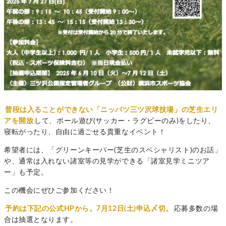
普段は入ることができない「ニッパツ三ツ沢球技場」の芝生エリ
アを開放
して、ボール遊び(サッカー・ラグビーのみ)をしたり、
寝転がったり、自由に過ごせる貴重なイベント！
希望者には、「グリーンキーパー(芝生のスペシャリスト)のお話」
や、通常は入れない諸室等の見学ができる「諸室見学ミニツア
ー」も予定。
この機会にぜひご参加ください！
予約は下記の公式HPから。7月12日(土)申込〆切。
応募多数の場
合は抽選となります。