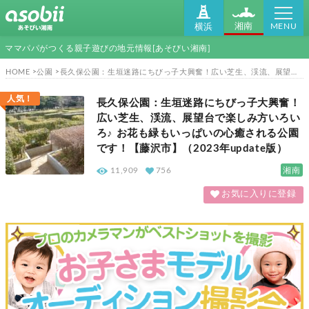
MENU
湘南
横浜
ママパパがつくる親子遊びの地元情報[あそびい湘南]
HOME
公園
長久保公園：生垣迷路にちびっ子大興奮！広い芝生、渓流、展望台で楽しみ方いろいろ♪ お花も緑もいっぱいの心癒される公園です！【藤沢市】（2023年update版）
人気！
長久保公園：生垣迷路にちびっ子大興奮！
広い芝生、渓流、展望台で楽しみ方いろい
ろ♪ お花も緑もいっぱいの心癒される公園
です！【藤沢市】（2023年update版）
湘南
11,909
756
お気に入りに登録