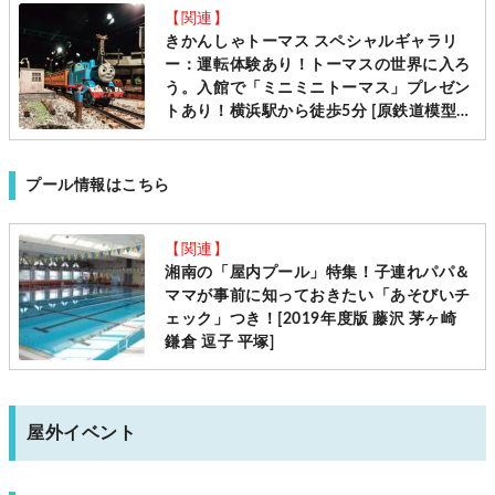
【関連】
きかんしゃトーマス スペシャルギャラリ
ー：運転体験あり！トーマスの世界に入ろ
う。入館で「ミニミニトーマス」プレゼン
トあり！横浜駅から徒歩5分 [原鉄道模型博
物館：新高島：8月29日まで]
プール情報はこちら
【関連】
湘南の「屋内プール」特集！子連れパパ＆
ママが事前に知っておきたい「あそびいチ
ェック」つき！[2019年度版 藤沢 茅ヶ崎
鎌倉 逗子 平塚]
屋外イベント