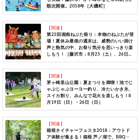
順次開催。2018年［大磯町］
【関連】
第22回湘南ねぶた祭り：本物のねぶたが登
場！夏休み最後の週末は、威勢のいい掛け
声と熱気の中、お祭り気分を思いっきり楽
しもう！［藤沢市：8月25（土）、26日
（日）］
【関連】
茅ヶ崎里山公園：夏まつりを満喫！池でじ
ゃぶじゃぶヨーヨー釣り、冷たいかき氷、
スイカ割り、みんなで花火を楽しもう！8
月19日（日）・26日（日）
【関連】
箱根ネイチャーフェスタ2018：アウトド
ア体験が集まる！箱根 芦ノ湖で、BBQ・