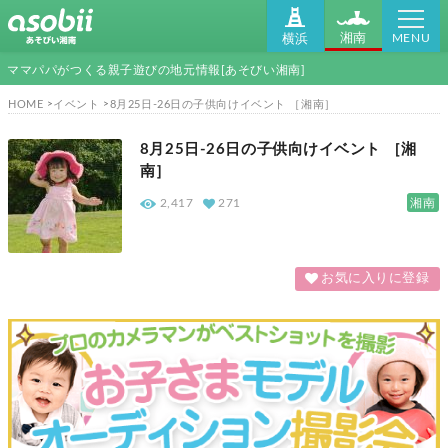
MENU
湘南
横浜
ママパパがつくる親子遊びの地元情報[あそびい湘南]
HOME
イベント
8月25日-26日の子供向けイベント ［湘南］
8月25日-26日の子供向けイベント ［湘
南］
湘南
2,417
271
お気に入りに登録