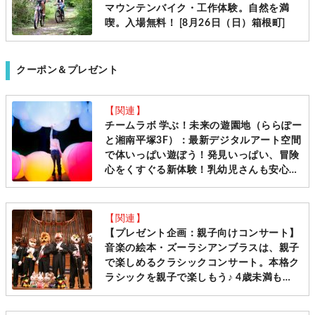
マウンテンバイク・工作体験。自然を満
喫。入場無料！ [8月26日（日）箱根町]
クーポン＆プレゼント
【関連】
チームラボ 学ぶ！未来の遊園地（ららぽー
と湘南平塚3F）：最新デジタルアート空間
で体いっぱい遊ぼう！発見いっぱい、冒険
心をくすぐる新体験！乳幼児さんも安心の
屋内施設です
【関連】
【プレゼント企画：親子向けコンサート】
音楽の絵本・ズーラシアンブラスは、親子
で楽しめるクラシックコンサート。本格ク
ラシックを親子で楽しもう♪ 4歳未満も
OK。 [湘南台]