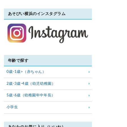
あそびい横浜のインスタグラム
年齢で探す
0歳-1歳>（赤ちゃん）
2歳-3歳-4歳（幼児幼稚園）
5歳-6歳（幼稚園年中年長）
小学生