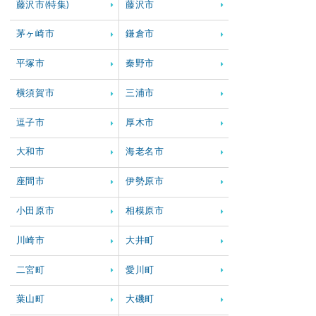
藤沢市(特集)
藤沢市
茅ヶ崎市
鎌倉市
平塚市
秦野市
横須賀市
三浦市
逗子市
厚木市
大和市
海老名市
座間市
伊勢原市
小田原市
相模原市
川崎市
大井町
二宮町
愛川町
葉山町
大磯町