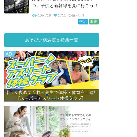
つ。子供と新幹線を見に行こう！
106,718
1711
公園パパT
横浜
湘南
あそびい横浜定番特集一覧