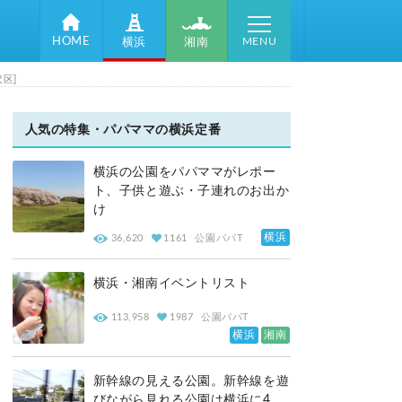
MENU
HOME
湘南
横浜
区]
人気の特集・パパママの横浜定番
横浜の公園をパパママがレポー
ト、子供と遊ぶ・子連れのお出か
け
横浜
36,620
1161
公園パパT
横浜・湘南イベントリスト
113,958
1987
公園パパT
横浜
湘南
新幹線の見える公園。新幹線を遊
びながら見れる公園は横浜に4