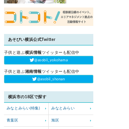
あそびい横浜公式Twitter
子供と遊ぶ
横浜情報
ツイッターも配信中
‎@asobii_yokohama
子供と遊ぶ
湘南情報
ツイッターも配信中
‎@asobii_shonan
横浜市の18区で探す
みなとみらい(特集)
みなとみらい
青葉区
旭区